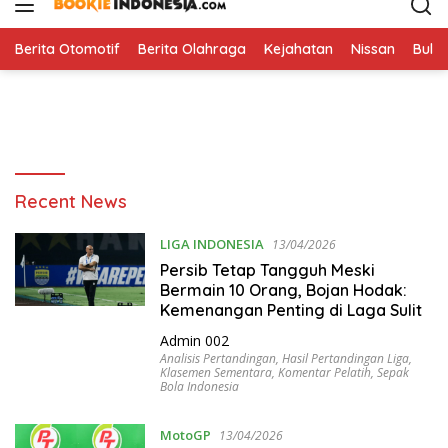
i
p
t
Berita Otomotif
Berita Olahraga
Kejahatan
Nissan
Bulut
o
c
o
n
t
e
B
Recent News
n
o
t
o
LIGA INDONESIA
13/04/2026
k
Persib Tetap Tangguh Meski
i
Bermain 10 Orang, Bojan Hodak:
e
Kemenangan Penting di Laga Sulit
I
Admin 002
n
Analisis Pertandingan
,
Hasil Pertandingan Liga
,
d
Klasemen Sementara
,
Komentar Pelatih
,
Sepak
Bola Indonesia
o
n
MotoGP
13/04/2026
e