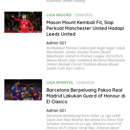
Kalahkan Semen Padang
LIGA INGGRIS
13/04/2026
Mason Mount Kembali Fit, Siap
Perkuat Manchester United Hadapi
Leeds United
Admin 001
Kembalinya Pemain Cedera Jadi Angin Segar Untuk
Manchester United
,
Kondisi Terkini Skuad
Manchester United Di Premier League 2025/2026
,
Mason Mount Siap Comeback Bersama Manchester
United
,
Michael Carrick Pastikan Mason Mount
Sudah Pulih Dari Cedera
LIGA SPANYOL
13/04/2026
Barcelona Berpeluang Paksa Real
Madrid Lakukan Guard of Honour di
El Clasico
Admin 001
Barcelona Berpeluang Kunci Gelar La Liga Lebih
Cepat Dari Real Madrid
,
Barcelona Era Hansi Flick
Semakin Dominan Di La Liga
,
Skenario Guard Of
Honour Di El Clasico Camp Nou
,
Tekanan Besar