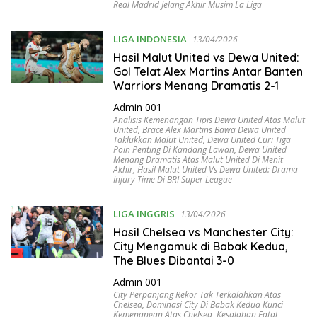
Real Madrid Jelang Akhir Musim La Liga
LIGA INDONESIA
13/04/2026
Hasil Malut United vs Dewa United:
Gol Telat Alex Martins Antar Banten
Warriors Menang Dramatis 2-1
Admin 001
Analisis Kemenangan Tipis Dewa United Atas Malut
United
,
Brace Alex Martins Bawa Dewa United
Taklukkan Malut United
,
Dewa United Curi Tiga
Poin Penting Di Kandang Lawan
,
Dewa United
Menang Dramatis Atas Malut United Di Menit
Akhir
,
Hasil Malut United Vs Dewa United: Drama
Injury Time Di BRI Super League
LIGA INGGRIS
13/04/2026
Hasil Chelsea vs Manchester City:
City Mengamuk di Babak Kedua,
The Blues Dibantai 3-0
Admin 001
City Perpanjang Rekor Tak Terkalahkan Atas
Chelsea
,
Dominasi City Di Babak Kedua Kunci
Kemenangan Atas Chelsea
,
Kesalahan Fatal