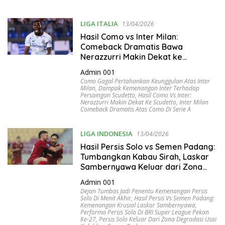
LIGA ITALIA
13/04/2026
Hasil Como vs Inter Milan:
Comeback Dramatis Bawa
Nerazzurri Makin Dekat ke
Scudetto
Admin 001
Como Gagal Pertahankan Keunggulan Atas Inter
Milan
,
Dampak Kemenangan Inter Terhadap
Persaingan Scudetto
,
Hasil Como Vs Inter:
Nerazzurri Makin Dekat Ke Scudetto
,
Inter Milan
Comeback Dramatis Atas Como Di Serie A
LIGA INDONESIA
13/04/2026
Hasil Persis Solo vs Semen Padang:
Tumbangkan Kabau Sirah, Laskar
Sambernyawa Keluar dari Zona
Merah
Admin 001
Dejan Tumbas Jadi Penentu Kemenangan Persis
Solo Di Menit Akhir
,
Hasil Persis Vs Semen Padang:
Kemenangan Krusial Laskar Sambernyawa
,
Performa Persis Solo Di BRI Super League Pekan
Ke-27
,
Persis Solo Keluar Dari Zona Degradasi Usai