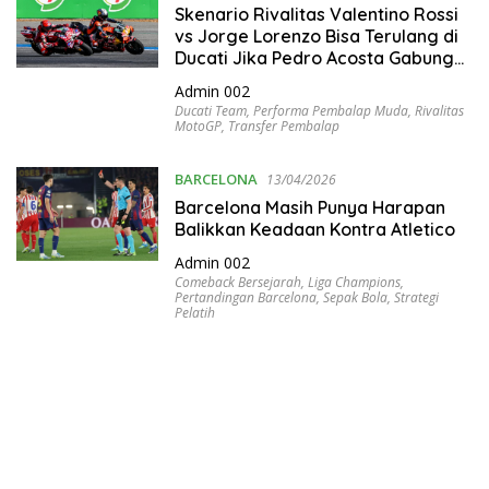
Skenario Rivalitas Valentino Rossi
s
vs Jorge Lorenzo Bisa Terulang di
i
Ducati Jika Pedro Acosta Gabung
a
dengan Marc Marquez
Admin 002
Ducati Team
,
Performa Pembalap Muda
,
Rivalitas
MotoGP
,
Transfer Pembalap
BARCELONA
13/04/2026
Barcelona Masih Punya Harapan
Balikkan Keadaan Kontra Atletico
Admin 002
Comeback Bersejarah
,
Liga Champions
,
Pertandingan Barcelona
,
Sepak Bola
,
Strategi
Pelatih