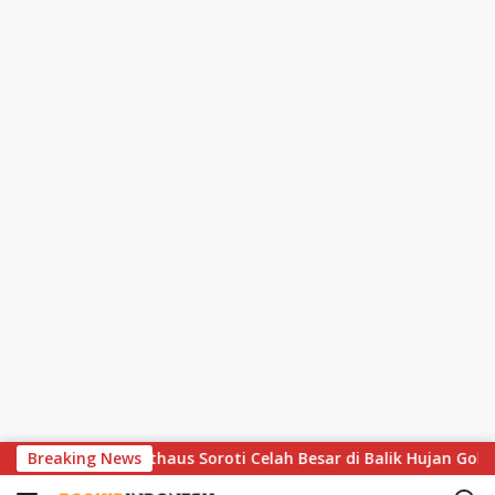
S
is, Lothar Matthaus Soroti Celah Besar di Balik Hujan Gol
Breaking News
k