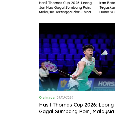
us Aturan
Hasil Thomas Cup 2026: Leong
Iran Bata
jak Inspirasi
Jun Hao Gagal Sumbang Poin,
Tegaskan
ssi Kembali Jadi
Malaysia Tertinggal dari China
Dunia 20
Olahraga
01/05/2026
Hasil Thomas Cup 2026: Leong
Gagal Sumbang Poin, Malaysia 