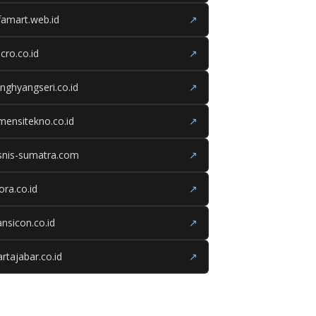
famart.web.id
↗
cro.co.id
↗
nghyangseri.co.id
↗
mensitekno.co.id
↗
snis-sumatra.com
↗
iora.co.id
↗
ansicon.co.id
↗
rtajabar.co.id
↗