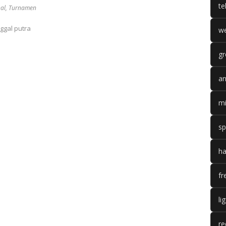
te
al
,
Turnamen
ggal putra
we
gr
an
mi
sp
ha
fr
li
re