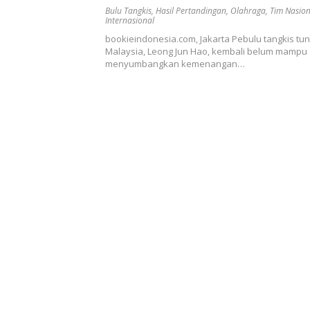
dari China
Bulu Tangkis
,
Hasil Pertandingan
,
Olahraga
,
Tim Nasion
Internasional
bookieindonesia.com, Jakarta Pebulu tangkis tun
Malaysia, Leong Jun Hao, kembali belum mampu
menyumbangkan kemenangan…