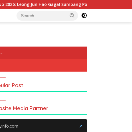
eong Jun Hao Gagal Sumbang Poin, Malaysia Tertinggal dari Ch
ular Post
site Media Partner
yinfo.com
↗