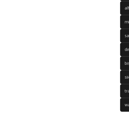
al
mi
sa
di
bi
si
tr
wa