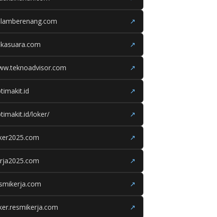
olamberenang.com
↗
ukasuara.com
↗
ww.teknoadvisor.com
↗
timakit.id
↗
timakit.id/loker/
↗
oker2025.com
↗
erja2025.com
↗
smikerja.com
↗
ker.resmikerja.com
↗