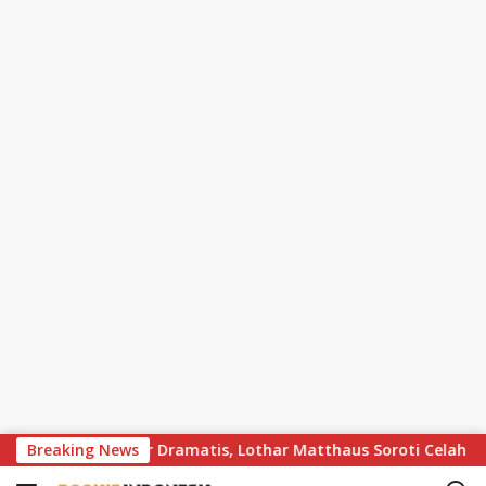
S
vs Bayern Berakhir Dramatis, Lothar Matthaus Soroti Celah Besar
Breaking News
k