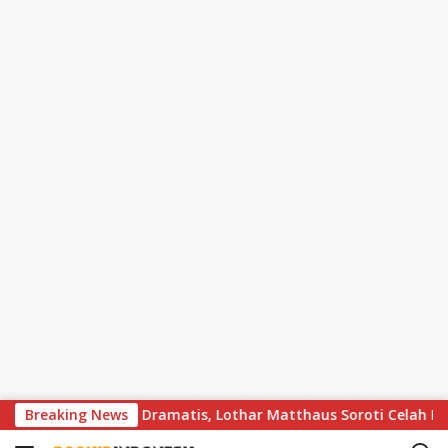
S
s Bayern Berakhir Dramatis, Lothar Matthaus Soroti Celah Besar
Breaking News
k