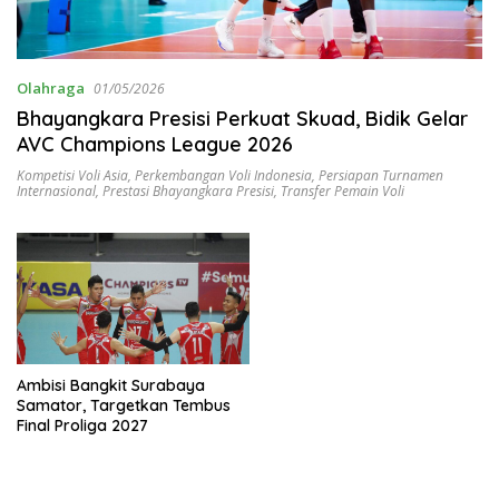
Olahraga
01/05/2026
Bhayangkara Presisi Perkuat Skuad, Bidik Gelar
AVC Champions League 2026
Kompetisi Voli Asia
,
Perkembangan Voli Indonesia
,
Persiapan Turnamen
Internasional
,
Prestasi Bhayangkara Presisi
,
Transfer Pemain Voli
Ambisi Bangkit Surabaya
Samator, Targetkan Tembus
Final Proliga 2027