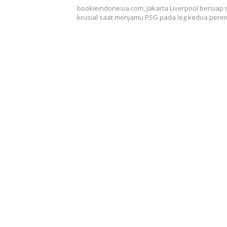
bookieindonesia.com, Jakarta Liverpool bersiap 
krusial saat menjamu PSG pada leg kedua pere