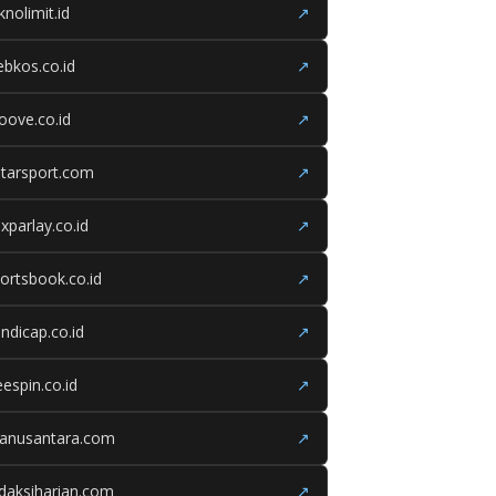
knolimit.id
↗
bkos.co.id
↗
oove.co.id
↗
tarsport.com
↗
xparlay.co.id
↗
ortsbook.co.id
↗
ndicap.co.id
↗
eespin.co.id
↗
ganusantara.com
↗
daksiharian.com
↗