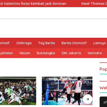
no Rossi Kembali Jadi Sorotan
Hasil Thomas Cup 2026: 
omotif
Olahraga
Tag Berita
Berita Otomotif
Lainnya
ejahatan
Nissan
Bulutangkis
DKI Jakarta
Gerindra
Pop
Web
af