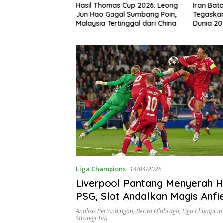
us Aturan
Hasil Thomas Cup 2026: Leong
Iran Bata
jak Inspirasi
Jun Hao Gagal Sumbang Poin,
Tegaskan
ssi Kembali Jadi
Malaysia Tertinggal dari China
Dunia 20
Liga Champions
14/04/2026
Liverpool Pantang Menyerah H
PSG, Slot Andalkan Magis Anfi
Analisis Pertandingan
,
Berita Olahraga
,
Liga Champion
Strategi Tim