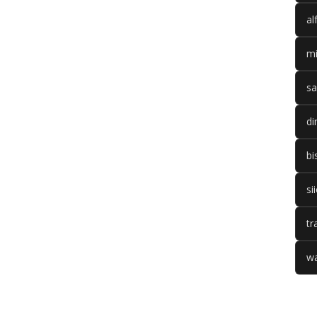
al
mi
sa
di
bi
si
tr
wa