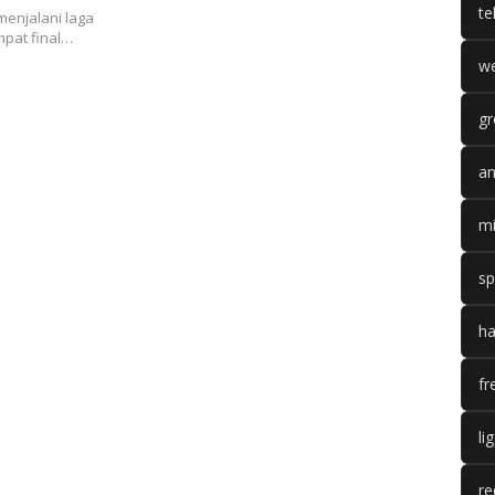
te
menjalani laga
mpat final…
we
gr
an
mi
sp
ha
fr
li
re