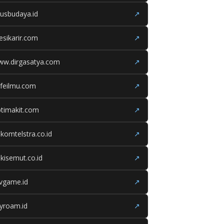
eus Cunha Siap
Tekad Kobbie Mainoo Setelah
K
tusbudaya.id
↗
back, Manchester United
Kontrak Baru: Ingin Manchester
B
t Suntikan Tenaga Jelang
United Konsisten Jadi
B
Kontra Liverpool
Penantang Gelar
I
esikarir.com
↗
ww.dirgasatya.com
↗
feilmu.com
↗
timakit.com
↗
lkomtelstra.co.id
↗
kisemut.co.id
↗
ivgame.id
↗
yroam.id
↗