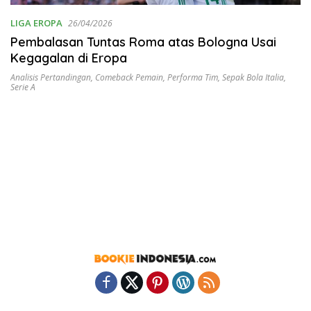
LIGA EROPA
26/04/2026
Pembalasan Tuntas Roma atas Bologna Usai
Kegagalan di Eropa
Analisis Pertandingan
,
Comeback Pemain
,
Performa Tim
,
Sepak Bola Italia
,
Serie A