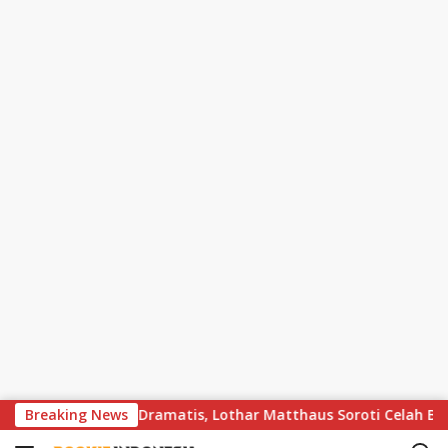
S
s Bayern Berakhir Dramatis, Lothar Matthaus Soroti Celah Besar
Breaking News
k