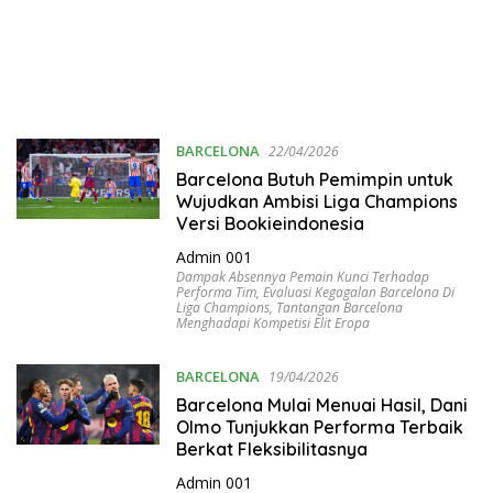
BARCELONA
22/04/2026
Barcelona Butuh Pemimpin untuk
Wujudkan Ambisi Liga Champions
Versi Bookieindonesia
Admin 001
Dampak Absennya Pemain Kunci Terhadap
Performa Tim
,
Evaluasi Kegagalan Barcelona Di
Liga Champions
,
Tantangan Barcelona
Menghadapi Kompetisi Elit Eropa
BARCELONA
19/04/2026
Barcelona Mulai Menuai Hasil, Dani
Olmo Tunjukkan Performa Terbaik
Berkat Fleksibilitasnya
Admin 001