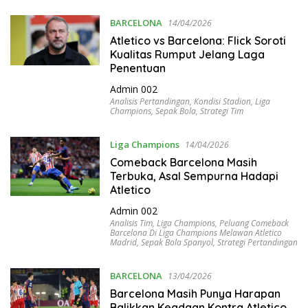
BARCELONA
14/04/2026
Atletico vs Barcelona: Flick Soroti
Kualitas Rumput Jelang Laga
Penentuan
Admin 002
Analisis Pertandingan
,
Kondisi Stadion
,
Liga
Champions
,
Sepak Bola
,
Strategi Tim
Liga Champions
14/04/2026
Comeback Barcelona Masih
Terbuka, Asal Sempurna Hadapi
Atletico
Admin 002
Analisis Tim
,
Liga Champions
,
Peluang Comeback
Barcelona Di Liga Champions Melawan Atletico
Madrid
,
Sepak Bola Spanyol
,
Strategi Pertandingan
BARCELONA
13/04/2026
Barcelona Masih Punya Harapan
Balikkan Keadaan Kontra Atletico