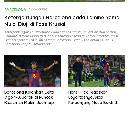
BARCELONA
24/04/2026
Ketergantungan Barcelona pada Lamine Yamal
Mulai Diuji di Fase Krusial
Ketergantungan FC Barcelona Pada Lamine Yamal Di Fase Krusial Musim
,
Peluang Pemain Muda Bersinar Di Tengah Absennya Yamal
,
Strategi Hansi
Flick Mengatasi Krisis Lini Serang Barcelona
,
Ujian Kedalaman Skuad FC
Barcelona Tanpa Pemain Kunci
Barcelona Kalahkan Celta
Hansi Flick Tegaskan
Vigo 1-0, Jarak di Puncak
Loyalitasnya, Siap
Klasemen Makin Jauh tapi
Perpanjang Masa Bakti di
Lamine Yamal Cedera
Barcelona