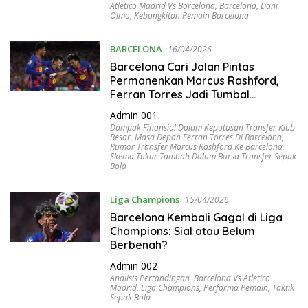
Atletico Madrid Vs Barcelona
,
Barcelona
,
Dani
Olmo
,
Kebangkitan Pemain Barcelona
BARCELONA
16/04/2026
Barcelona Cari Jalan Pintas
Permanenkan Marcus Rashford,
Ferran Torres Jadi Tumbal
Negosiasi dengan MU
Admin 001
Dampak Finansial Dalam Keputusan Transfer Klub
Besar
,
Masa Depan Ferran Torres Di Barcelona
,
Rumor Transfer Marcus Rashford Ke Barcelona
,
Skema Tukar Tambah Dalam Bursa Transfer Sepak
Bola
Liga Champions
15/04/2026
Barcelona Kembali Gagal di Liga
Champions: Sial atau Belum
Berbenah?
Admin 002
Analisis Pertandingan
,
Barcelona Vs Atletico
Madrid
,
Liga Champions
,
Performa Pemain
,
Taktik
Sepak Bola