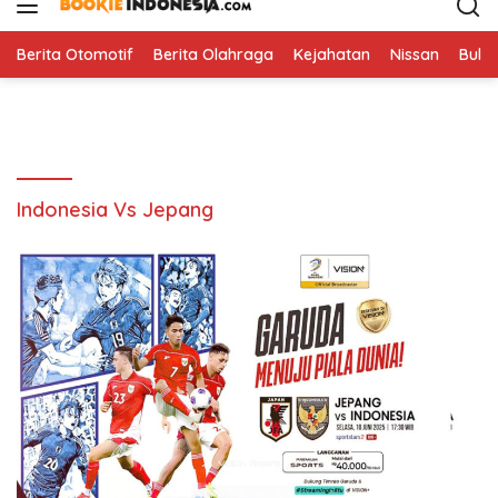
i
p
t
Berita Otomotif
Berita Olahraga
Kejahatan
Nissan
Bulut
o
c
o
n
t
e
Indonesia Vs Jepang
n
t