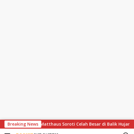
S
Dramatis, Lothar Matthaus Soroti Celah Besar di Balik Hujan Go
Breaking News
k