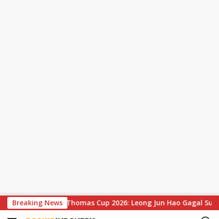
S
tan
Breaking News
Hasil Thomas Cup 2026: Leong Jun Hao Gagal Sumban
k