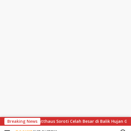
S
tis, Lothar Matthaus Soroti Celah Besar di Balik Hujan Gol
Breaking News
k