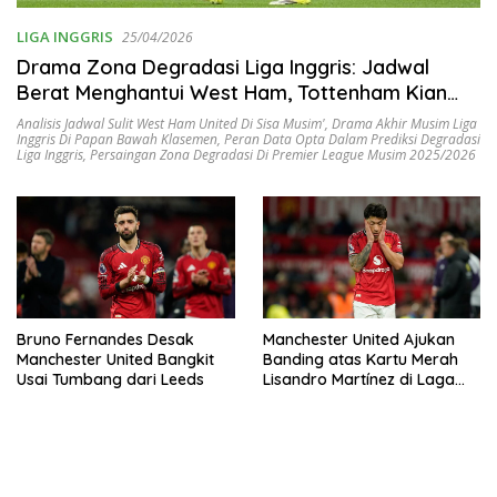
LIGA INGGRIS
25/04/2026
Drama Zona Degradasi Liga Inggris: Jadwal
Berat Menghantui West Ham, Tottenham Kian
Tertekan
Analisis Jadwal Sulit West Ham United Di Sisa Musim'
,
Drama Akhir Musim Liga
Inggris Di Papan Bawah Klasemen
,
Peran Data Opta Dalam Prediksi Degradasi
Liga Inggris
,
Persaingan Zona Degradasi Di Premier League Musim 2025/2026
Bruno Fernandes Desak
Manchester United Ajukan
Manchester United Bangkit
Banding atas Kartu Merah
Usai Tumbang dari Leeds
Lisandro Martínez di Laga
Kontra Leeds