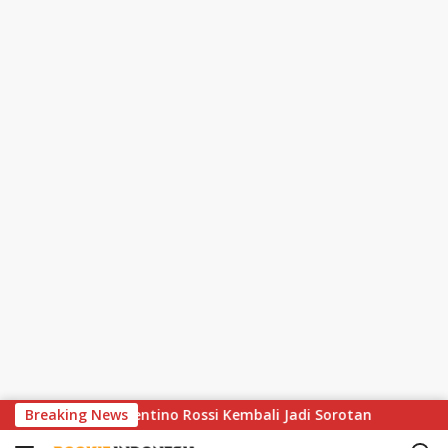
S
jak Inspirasi Valentino Rossi Kembali Jadi Sorotan
Breaking News
Has
k