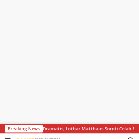
S
s Bayern Berakhir Dramatis, Lothar Matthaus Soroti Celah Besar 
Breaking News
k