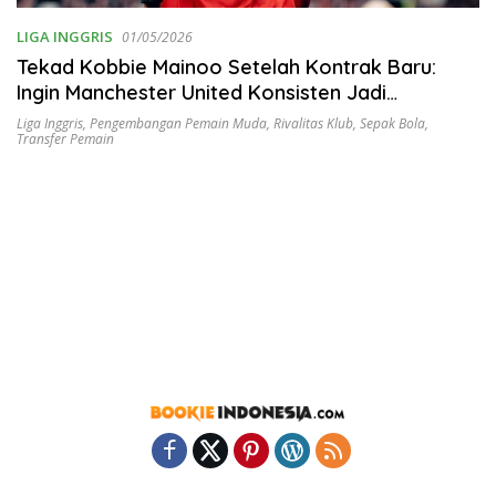
LIGA INGGRIS
01/05/2026
Tekad Kobbie Mainoo Setelah Kontrak Baru:
Ingin Manchester United Konsisten Jadi
Penantang Gelar
Liga Inggris
,
Pengembangan Pemain Muda
,
Rivalitas Klub
,
Sepak Bola
,
Transfer Pemain