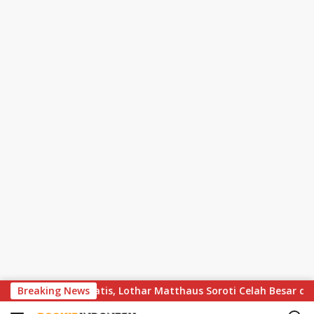
S
rn Berakhir Dramatis, Lothar Matthaus Soroti Celah Besar di Ba
Breaking News
k