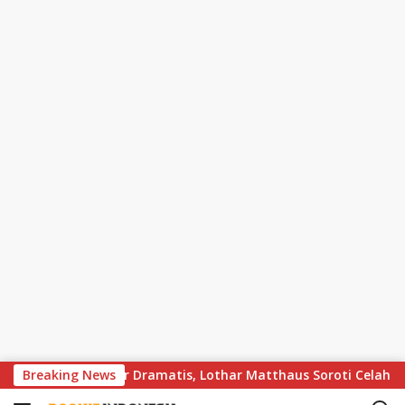
S
vs Bayern Berakhir Dramatis, Lothar Matthaus Soroti Celah Besa
Breaking News
k