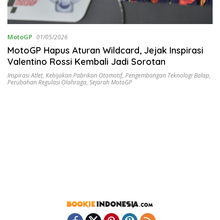
MotoGP
01/05/2026
MotoGP Hapus Aturan Wildcard, Jejak Inspirasi
Valentino Rossi Kembali Jadi Sorotan
Inspirasi Atlet
,
Kebijakan Pabrikan Otomotif
,
Pengembangan Teknologi Balap
,
Perubahan Regulasi Olahraga
,
Sejarah MotoGP