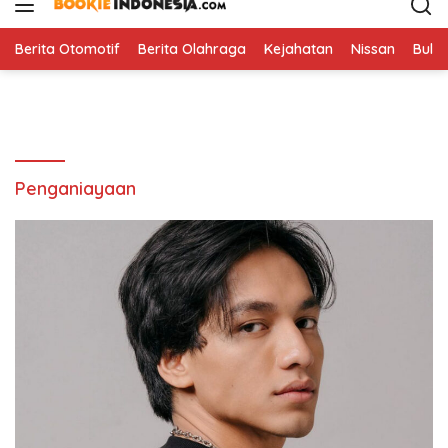
i
p
t
Berita Otomotif
Berita Olahraga
Kejahatan
Nissan
Bulut
o
c
o
n
t
e
Penganiayaan
n
t