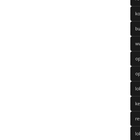
k
b
w
op
op
l
k
re
lo