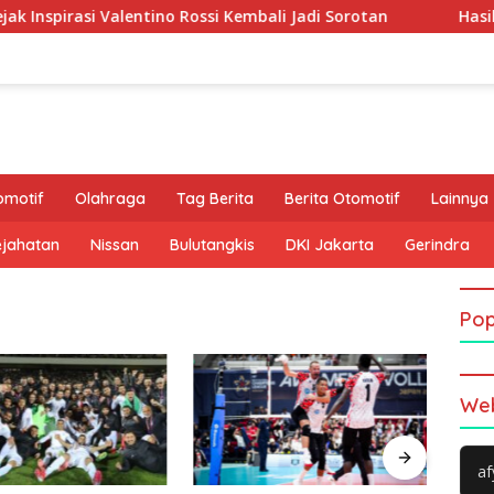
irasi Valentino Rossi Kembali Jadi Sorotan
Hasil Thoma
omotif
Olahraga
Tag Berita
Berita Otomotif
Lainnya
ejahatan
Nissan
Bulutangkis
DKI Jakarta
Gerindra
Pop
Web
af