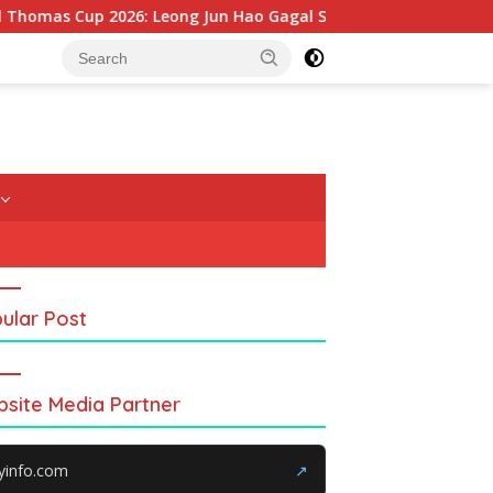
s Cup 2026: Leong Jun Hao Gagal Sumbang Poin, Malaysia Terti
ular Post
site Media Partner
yinfo.com
↗