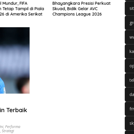
l Mundur, FIFA
Bhayangkara Presisi Perkuat
Math
si
 Tetap Tampil di Piala
Skuad, Bidik Gelar AVC
Come
26 di Amerika Serikat
Champions League 2026
Dapa
Duel 
gr
w
ka
op
te
da
fr
n Terbaik
sk
ni
,
Performa
,
Strategi