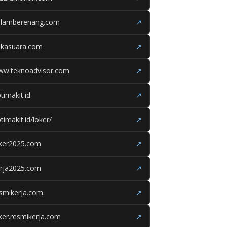
olamberenang.com
↗
ukasuara.com
↗
ww.teknoadvisor.com
↗
timakit.id
↗
timakit.id/loker/
↗
oker2025.com
↗
erja2025.com
↗
smikerja.com
↗
ker.resmikerja.com
↗