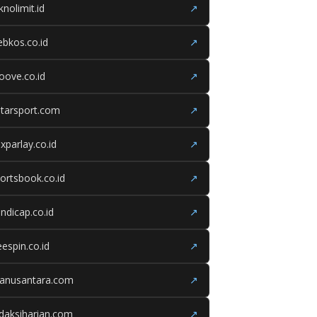
knolimit.id
↗
bkos.co.id
↗
oove.co.id
↗
tarsport.com
↗
xparlay.co.id
↗
ortsbook.co.id
↗
ndicap.co.id
↗
eespin.co.id
↗
ganusantara.com
↗
daksiharian.com
↗