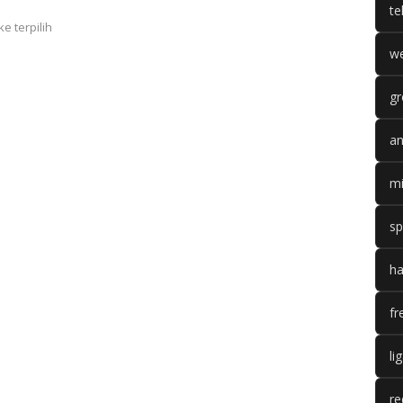
te
e terpilih
we
gr
an
mi
sp
ha
fr
li
re