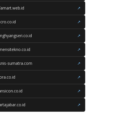
famart.web.id
↗
cro.co.id
↗
nghyangseri.co.id
↗
mensitekno.co.id
↗
snis-sumatra.com
↗
iora.co.id
↗
ansicon.co.id
↗
rtajabar.co.id
↗