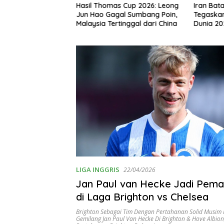
us Aturan
Hasil Thomas Cup 2026: Leong
Iran Bata
jak Inspirasi
Jun Hao Gagal Sumbang Poin,
Tegaskan
ssi Kembali Jadi
Malaysia Tertinggal dari China
Dunia 20
LIGA INGGRIS
22/04/2026
Jan Paul van Hecke Jadi Pemai
di Laga Brighton vs Chelsea
Brighton Sebagai Tim Dengan Pertahanan Solid Musim I
Gemilang Jan Paul Van Hecke Di Brighton & Hove Albion