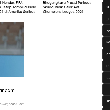
l Mundur, FIFA
Bhayangkara Presisi Perkuat
Math
si
 Tetap Tampil di Piala
Skuad, Bidik Gelar AVC
Come
26 di Amerika Serikat
Champions League 2026
Dapa
Duel 
gr
w
ka
op
te
da
fr
rancam
sk
n Muda
,
Sepak Bola