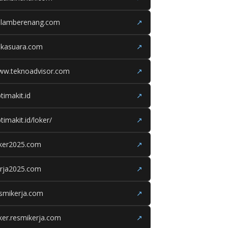
olamberenang.com
↗
ukasuara.com
↗
ww.teknoadvisor.com
↗
timakit.id
↗
timakit.id/loker/
↗
oker2025.com
↗
erja2025.com
↗
smikerja.com
↗
ker.resmikerja.com
↗