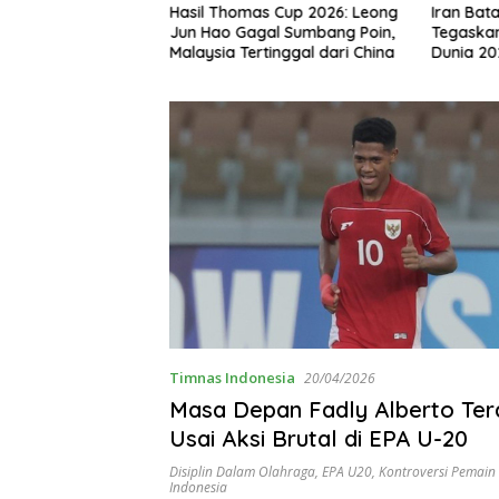
us Aturan
Hasil Thomas Cup 2026: Leong
Iran Bata
jak Inspirasi
Jun Hao Gagal Sumbang Poin,
Tegaskan
ssi Kembali Jadi
Malaysia Tertinggal dari China
Dunia 20
Timnas Indonesia
20/04/2026
Masa Depan Fadly Alberto Te
Usai Aksi Brutal di EPA U-20
Disiplin Dalam Olahraga
,
EPA U20
,
Kontroversi Pemai
Indonesia