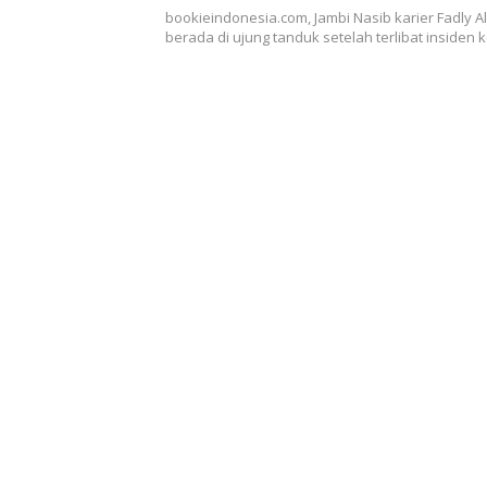
bookieindonesia.com, Jambi Nasib karier Fadly Al
berada di ujung tanduk setelah terlibat insiden 