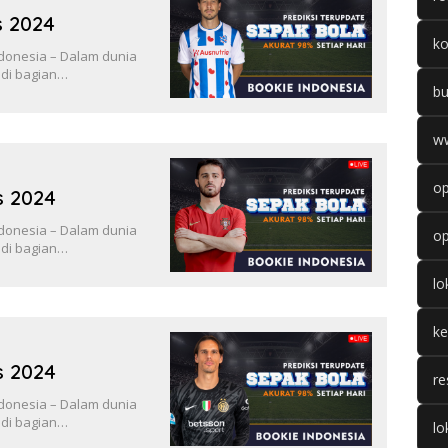
s 2024
k
donesia – Dalam dunia
adi bagian…
b
w
op
s 2024
donesia – Dalam dunia
op
adi bagian…
l
k
s 2024
re
donesia – Dalam dunia
adi bagian…
lo