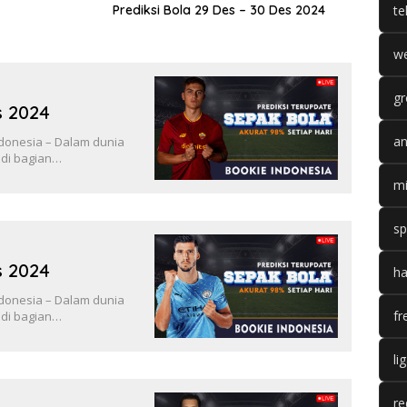
Prediksi Bola 29 Des – 30 Des 2024
te
we
gr
s 2024
an
donesia – Dalam dunia
adi bagian…
mi
sp
s 2024
ha
donesia – Dalam dunia
fr
adi bagian…
li
re