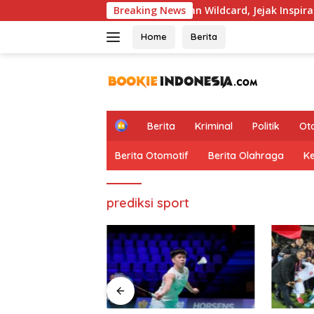
Skip
MotoGP Hapus Aturan Wildcard, Jejak Inspirasi Valentino
Breaking News
to
content
Home
Berita
H
Berita
Kriminal
Politik
Ot
o
m
Berita Otomotif
Berita Olahraga
K
e
prediksi sport