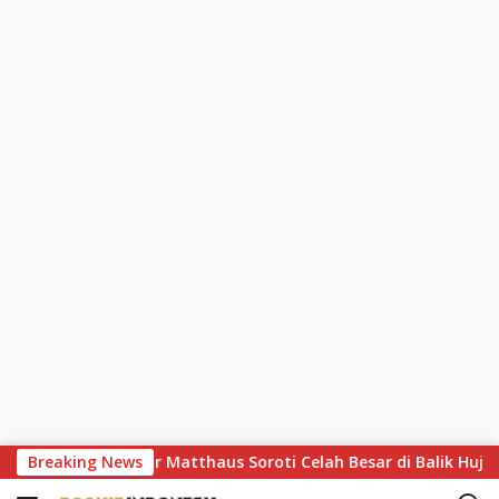
S
 Dramatis, Lothar Matthaus Soroti Celah Besar di Balik Hujan G
Breaking News
k