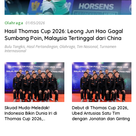
Olahraga
01/05/2026
Hasil Thomas Cup 2026: Leong Jun Hao Gagal
Sumbang Poin, Malaysia Tertinggal dari China
Bulu Tangkis
,
Hasil Pertandingan
,
Olahraga
,
Tim Nasional
,
Turnamen
Internasional
Skuad Muda-Meledak!
Debut di Thomas Cup 2026,
Indonesia Bikin Dunia Iri di
Ubed Antusias Satu Tim
Thomas Cup 2026,
dengan Jonatan dan Ginting
Kombinasi Alwi–Ubed hingga
Raymond/Joaquin Jadi
Senjata Rahasia