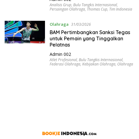
Analisis Grup
,
Bulu Tangkis Internasional
,
Persaingan Olahraga
,
Thomas Cup
,
Tim Indonesia
Olahraga
31/03/2026
BAM Pertimbangkan Sanksi Tegas
untuk Pemain yang Tinggalkan
Pelatnas
Admin 002
Atlet Profesional
,
Bulu Tangkis Internasional
,
Federasi Olahraga
,
Kebijakan Olahraga
,
Olahraga