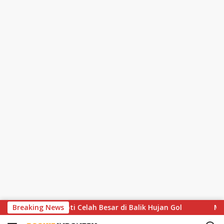
S
 Matthaus Soroti Celah Besar di Balik Hujan Gol
Breaking News
MotoGP
k