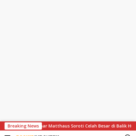
S
ir Dramatis, Lothar Matthaus Soroti Celah Besar di Balik Hujan
Breaking News
k