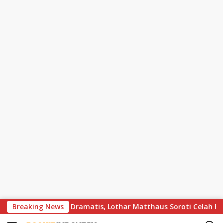
S
s Bayern Berakhir Dramatis, Lothar Matthaus Soroti Celah Besar
Breaking News
k