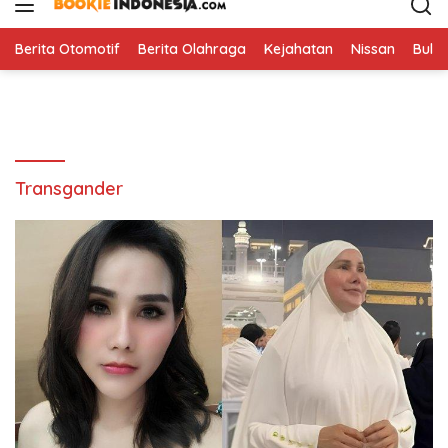
i
p
t
Berita Otomotif
Berita Olahraga
Kejahatan
Nissan
Bulut
o
c
o
n
t
e
Transgander
n
t