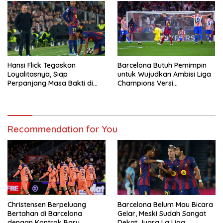
Hansi Flick Tegaskan
Barcelona Butuh Pemimpin
Loyalitasnya, Siap
untuk Wujudkan Ambisi Liga
Perpanjang Masa Bakti di
Champions Versi
Barcelona
Bookieindonesia
Recommendation for You
Christensen Berpeluang
Barcelona Belum Mau Bicara
Bertahan di Barcelona
Gelar, Meski Sudah Sangat
dengan Kontrak Baru
Dekat Juara La Liga