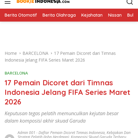
i
p
t
Berita Otomotif
Berita Olahraga
Kejahatan
Nissan
Bulut
o
c
o
n
t
Home
BARCELONA
17 Pemain Dicoret dari Timnas
e
Indonesia Jelang FIFA Series Maret 2026
n
t
BARCELONA
17 Pemain Dicoret dari Timnas
Indonesia Jelang FIFA Series Maret
2026
Keputusan tegas pelatih memunculkan kejutan besar
dalam komposisi akhir skuad Garuda
Admin 001
-
Daftar Pemain Dicoret Timnas Indonesia
,
Kebijakan Dan
Strategi Pelatih (John Herdman)
,
Komposisi Skuad Garuda Terbaru
,