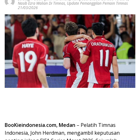
Nasib Ezra Walian Di Timnas
,
Update Pemanggilan Pemain Timnas
21/03/2026
BooKieindonesia.com, Medan
– Pelatih Timnas
Indonesia, John Herdman, mengambil keputusan