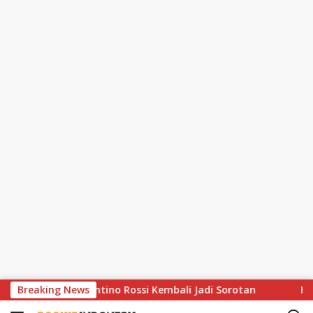
S
irasi Valentino Rossi Kembali Jadi Sorotan
Breaking News
Hasil Thoma
k