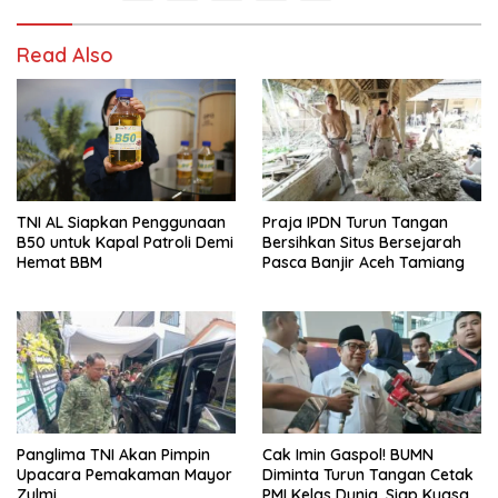
Read Also
TNI AL Siapkan Penggunaan
Praja IPDN Turun Tangan
B50 untuk Kapal Patroli Demi
Bersihkan Situs Bersejarah
Hemat BBM
Pasca Banjir Aceh Tamiang
Panglima TNI Akan Pimpin
Cak Imin Gaspol! BUMN
Upacara Pemakaman Mayor
Diminta Turun Tangan Cetak
Zulmi
PMI Kelas Dunia, Siap Kuasai