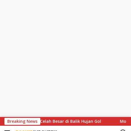
S
s Soroti Celah Besar di Balik Hujan Gol
Breaking News
MotoGP Hapus At
k