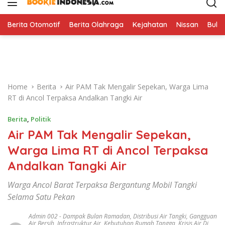
i
p
t
Berita Otomotif
Berita Olahraga
Kejahatan
Nissan
Bulut
o
c
o
n
t
Home
Berita
Air PAM Tak Mengalir Sepekan, Warga Lima
e
RT di Ancol Terpaksa Andalkan Tangki Air
n
t
Berita
,
Politik
Air PAM Tak Mengalir Sepekan,
Warga Lima RT di Ancol Terpaksa
Andalkan Tangki Air
Warga Ancol Barat Terpaksa Bergantung Mobil Tangki
Selama Satu Pekan
Admin 002
-
Dampak Bulan Ramadan
,
Distribusi Air Tangki
,
Gangguan
Air Bersih
,
Infrastruktur Air
,
Kebutuhan Rumah Tangga
,
Krisis Air Di