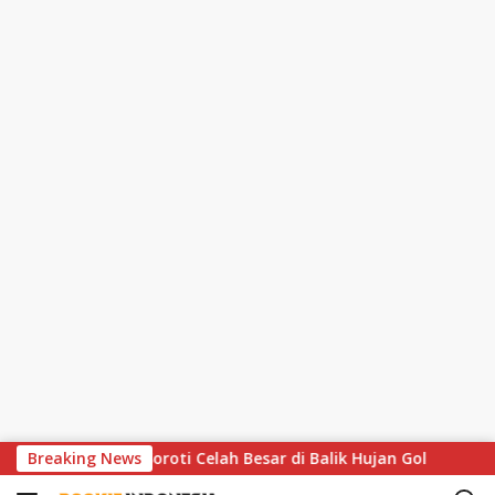
S
atthaus Soroti Celah Besar di Balik Hujan Gol
Breaking News
MotoGP Ha
k