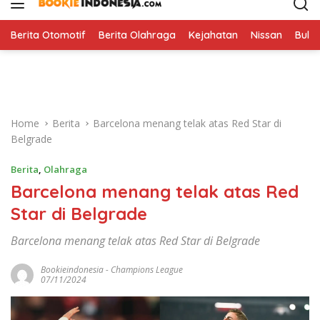
i
p
t
Berita Otomotif
Berita Olahraga
Kejahatan
Nissan
Bulut
o
c
o
n
t
Home
Berita
Barcelona menang telak atas Red Star di
e
Belgrade
n
t
Berita
,
Olahraga
Barcelona menang telak atas Red
Star di Belgrade
Barcelona menang telak atas Red Star di Belgrade
Bookieindonesia
-
Champions League
07/11/2024