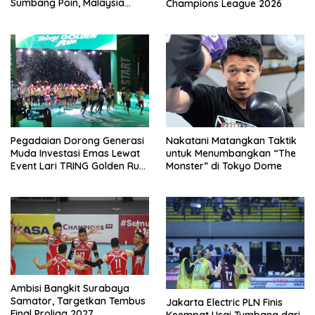
Sumbang Poin, Malaysia
Champions League 2026
Tertinggal dari China
Pegadaian Dorong Generasi
Nakatani Matangkan Taktik
Muda Investasi Emas Lewat
untuk Menumbangkan “The
Event Lari TRING Golden Run
Monster” di Tokyo Dome
2026
Ambisi Bangkit Surabaya
Samator, Targetkan Tembus
Jakarta Electric PLN Finis
Final Proliga 2027
Keempat Usai Tumbang dari