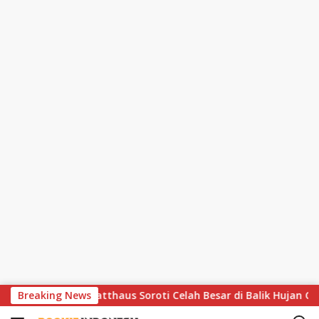
S
atis, Lothar Matthaus Soroti Celah Besar di Balik Hujan Gol
Breaking News
k