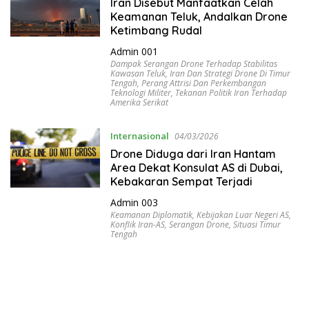
Iran Disebut Manfaatkan Celah
Keamanan Teluk, Andalkan Drone
Ketimbang Rudal
Admin 001
Dampak Serangan Drone Terhadap Stabilitas
Kawasan Teluk
,
Iran Dan Strategi Drone Di Timur
Tengah
,
Perang Attrisi Dan Perkembangan
Teknologi Militer
,
Tekanan Politik Iran Terhadap
Amerika Serikat
Internasional
04/03/2026
Drone Diduga dari Iran Hantam
Area Dekat Konsulat AS di Dubai,
Kebakaran Sempat Terjadi
Admin 003
Keamanan Diplomatik
,
Kebijakan Luar Negeri AS
,
Konflik Iran-AS
,
Serangan Drone
,
Situasi Timur
Tengah