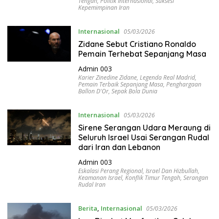
Tengah
,
Politik Internasional
,
Suksesi
Kepemimpinan Iran
Internasional
05/03/2026
Zidane Sebut Cristiano Ronaldo
Pemain Terhebat Sepanjang Masa
Admin 003
Karier Zinedine Zidane
,
Legenda Real Madrid
,
Pemain Terbaik Sepanjang Masa
,
Penghargaan
Ballon D'Or
,
Sepak Bola Dunia
Internasional
05/03/2026
Sirene Serangan Udara Meraung di
Seluruh Israel Usai Serangan Rudal
dari Iran dan Lebanon
Admin 003
Eskalasi Perang Regional
,
Israel Dan Hizbullah
,
Keamanan Israel
,
Konflik Timur Tengah
,
Serangan
Rudal Iran
Berita
,
Internasional
05/03/2026