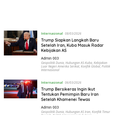
Internasional
08/03/2026
Trump Siapkan Langkah Baru
Setelah Iran, Kuba Masuk Radar
Kebijakan AS
Admin 003
Geopolitik Dunia
,
Hubungan AS-Kuba
,
Kebijakan
Luar Negeri Amerika Serikat
,
Konflik Global
,
Politik
Internasional
Internasional
06/03/2026
Trump Bersikeras Ingin Ikut
Tentukan Pemimpin Baru Iran
Setelah Khamenei Tewas
Admin 003
Geopolitik Dunia
,
Hubungan AS Iran
,
Konflik Timur