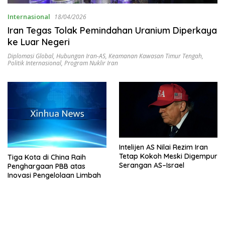
Internasional
18/04/2026
Iran Tegas Tolak Pemindahan Uranium Diperkaya
ke Luar Negeri
Diplomasi Global
,
Hubungan Iran-AS
,
Keamanan Kawasan Timur Tengah
,
Politik Internasional
,
Program Nuklir Iran
Intelijen AS Nilai Rezim Iran
Tetap Kokoh Meski Digempur
Tiga Kota di China Raih
Serangan AS–Israel
Penghargaan PBB atas
Inovasi Pengelolaan Limbah