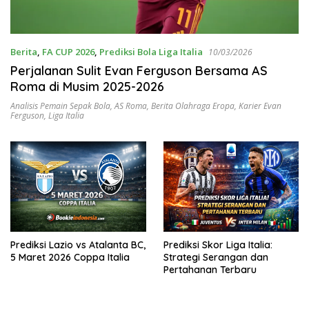
Berita
,
FA CUP 2026
,
Prediksi Bola Liga Italia
10/03/2026
Perjalanan Sulit Evan Ferguson Bersama AS
Roma di Musim 2025-2026
Analisis Pemain Sepak Bola
,
AS Roma
,
Berita Olahraga Eropa
,
Karier Evan
Ferguson
,
Liga Italia
Prediksi Lazio vs Atalanta BC,
Prediksi Skor Liga Italia:
5 Maret 2026 Coppa Italia
Strategi Serangan dan
Pertahanan Terbaru