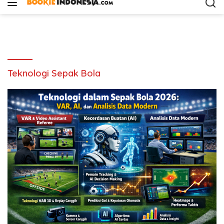
i
p
t
o
c
o
n
Teknologi Sepak Bola
t
e
n
t