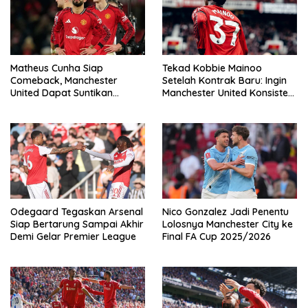
Matheus Cunha Siap
Tekad Kobbie Mainoo
Comeback, Manchester
Setelah Kontrak Baru: Ingin
United Dapat Suntikan
Manchester United Konsisten
Tenaga Jelang Duel Kontra
Jadi Penantang Gelar
Liverpool
Odegaard Tegaskan Arsenal
Nico Gonzalez Jadi Penentu
Siap Bertarung Sampai Akhir
Lolosnya Manchester City ke
Demi Gelar Premier League
Final FA Cup 2025/2026