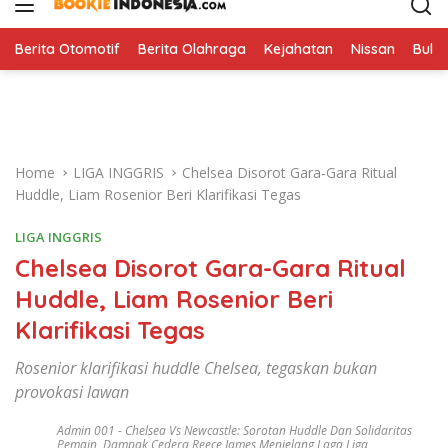
i
p
t
Berita Otomotif
Berita Olahraga
Kejahatan
Nissan
Bulut
o
c
o
n
t
Home
LIGA INGGRIS
Chelsea Disorot Gara-Gara Ritual
e
Huddle, Liam Rosenior Beri Klarifikasi Tegas
n
t
LIGA INGGRIS
Chelsea Disorot Gara-Gara Ritual
Huddle, Liam Rosenior Beri
Klarifikasi Tegas
Rosenior klarifikasi huddle Chelsea, tegaskan bukan
provokasi lawan
Admin 001
-
Chelsea Vs Newcastle: Sorotan Huddle Dan Solidaritas
Pemain
,
Dampak Cedera Reece James Menjelang Laga Liga