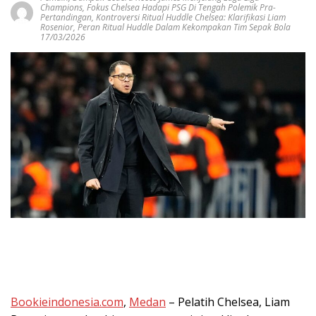
Champions
,
Fokus Chelsea Hadapi PSG Di Tengah Polemik Pra-
Pertandingan
,
Kontroversi Ritual Huddle Chelsea: Klarifikasi Liam
Rosenior
,
Peran Ritual Huddle Dalam Kekompakan Tim Sepak Bola
17/03/2026
Bookieindonesia.com
,
Medan
– Pelatih Chelsea, Liam