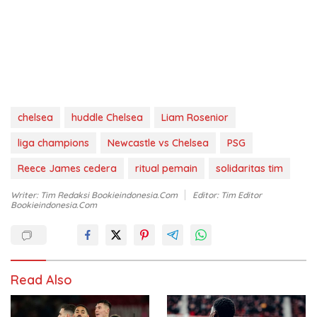
chelsea
huddle Chelsea
Liam Rosenior
liga champions
Newcastle vs Chelsea
PSG
Reece James cedera
ritual pemain
solidaritas tim
Writer: Tim Redaksi Bookieindonesia.com
Editor: Tim Editor
Bookieindonesia.com
Read Also