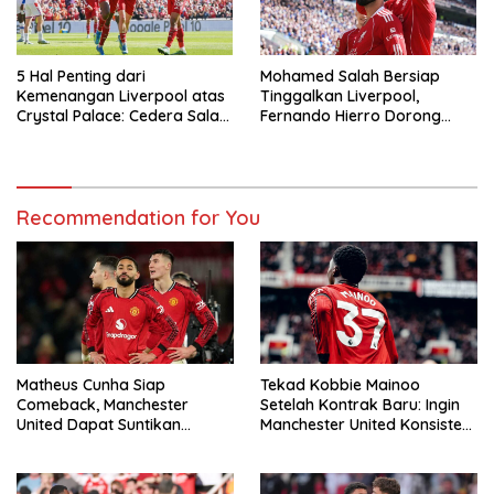
5 Hal Penting dari
Mohamed Salah Bersiap
Kemenangan Liverpool atas
Tinggalkan Liverpool,
Crystal Palace: Cedera Salah
Fernando Hierro Dorong
Jadi Sorotan
Gabung Real Madrid
Recommendation for You
Matheus Cunha Siap
Tekad Kobbie Mainoo
Comeback, Manchester
Setelah Kontrak Baru: Ingin
United Dapat Suntikan
Manchester United Konsisten
Tenaga Jelang Duel Kontra
Jadi Penantang Gelar
Liverpool