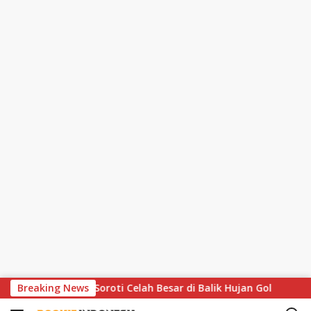
S
Matthaus Soroti Celah Besar di Balik Hujan Gol
Breaking News
MotoGP H
k