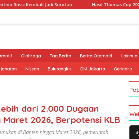
adi Sorotan
Hasil Thomas Cup 2026: Leong Jun Hao Gag
omotif
Olahraga
Tag Berita
Berita Otomotif
Lainnya
ejahatan
Nissan
Bulutangkis
DKI Jakarta
Gerindra
Pop
Lebih dari 2.000 Dugaan
Web
 Maret 2026, Berpotensi KLB
temukan di Banten hingga Maret 2026, pemerintah
af