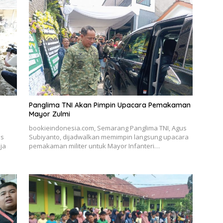
Panglima TNI Akan Pimpin Upacara Pemakaman
Mayor Zulmi
bookieindonesia.com, Semarang Panglima TNI, Agus
as
Subiyanto, dijadwalkan memimpin langsung upacara
ja
pemakaman militer untuk Mayor Infanteri…