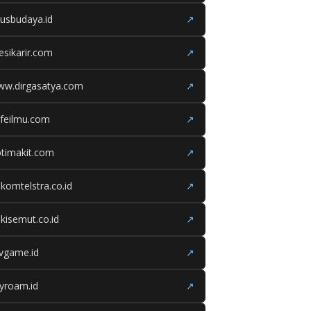
tusbudaya.id
↗
esikarir.com
↗
ww.dirgasatya.com
↗
feilmu.com
↗
timakit.com
↗
lkomtelstra.co.id
↗
kisemut.co.id
↗
ivgame.id
↗
yroam.id
↗