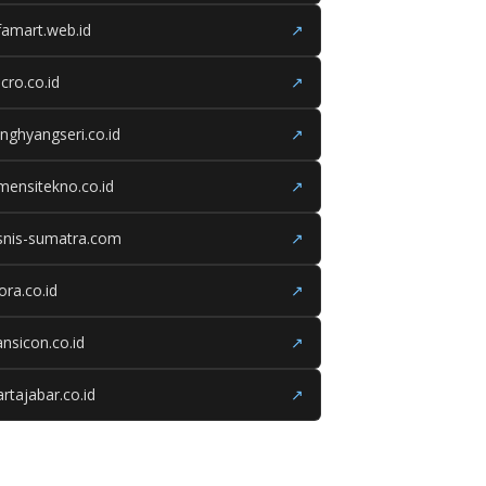
famart.web.id
↗
cro.co.id
↗
nghyangseri.co.id
↗
mensitekno.co.id
↗
snis-sumatra.com
↗
iora.co.id
↗
ansicon.co.id
↗
rtajabar.co.id
↗