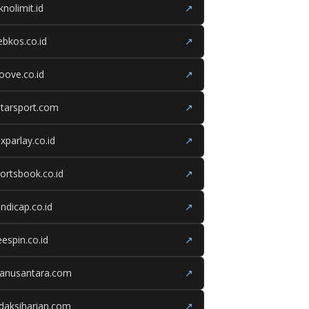
knolimit.id
↗
bkos.co.id
↗
oove.co.id
↗
tarsport.com
↗
xparlay.co.id
↗
ortsbook.co.id
↗
ndicap.co.id
↗
eespin.co.id
↗
ganusantara.com
↗
daksiharian.com
↗