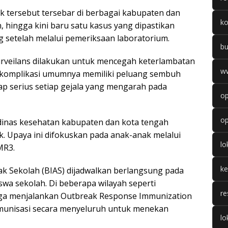
tersebut tersebar di berbagai kabupaten dan
k
n, hingga kini baru satu kasus yang dipastikan
g setelah melalui pemeriksaan laboratorium.
b
rveilans dilakukan untuk mencegah keterlambatan
w
komplikasi umumnya memiliki peluang sembuh
p serius setiap gejala yang mengarah pada
op
op
 dinas kesehatan kabupaten dan kota tengah
 Upaya ini difokuskan pada anak-anak melalui
l
MR3.
k
nak Sekolah (BIAS) dijadwalkan berlangsung pada
wa sekolah. Di beberapa wilayah seperti
re
ga menjalankan Outbreak Response Immunization
 imunisasi secara menyeluruh untuk menekan
lo