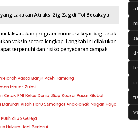
al
yang Lakukan Atraksi Zig-Zag di Tol Becakayu
mi
a melaksanakan program imunisasi kejar bagi anak-
sa
an vaksin secara lengkap. Langkah ini dilakukan
apat terpenuhi dan risiko penyebaran campak
di
bi
ersejarah Pasca Banjir Aceh Tamiang
si
aman Mayor Zulmi
 Cetak PMI Kelas Dunia, Siap Kuasai Pasar Global
tr
nda Darurat! Kisah Haru Semangat Anak-anak Nagan Raya
wa
utih di 33 Gereja
sus Hukum Jadi Berlarut