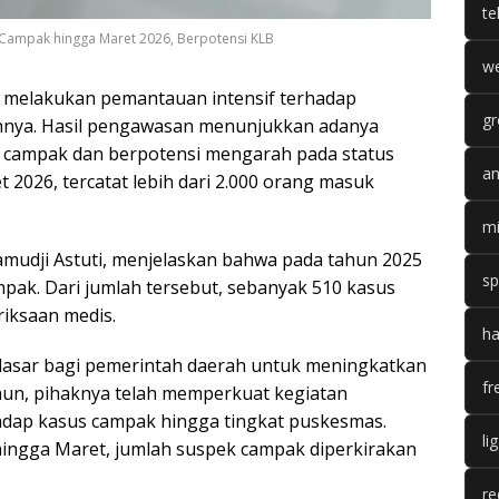
te
 Campak hingga Maret 2026, Berpotensi KLB
we
s melakukan pemantauan intensif terhadap
gr
ahnya. Hasil pengawasan menunjukkan adanya
a campak dan berpotensi mengarah pada status
an
t 2026, tercatat lebih dari 2.000 orang masuk
mi
amudji Astuti, menjelaskan bahwa pada tahun 2025
sp
mpak. Dari jumlah tersebut, sebanyak 510 kasus
riksaan medis.
ha
 dasar bagi pemerintah daerah untuk meningkatkan
fr
hun, pihaknya telah memperkuat kegiatan
hadap kasus campak hingga tingkat puskesmas.
li
ingga Maret, jumlah suspek campak diperkirakan
re