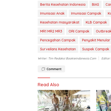
Berita Kesehatan Indonesia
BIAS
Ca
Imunisasi Anak
Imunisasi Campak
K
Kesehatan masyarakat
KLB Campak
MR1 MR2 MR3
ORI Campak
Outbreak
Pencegahan Campak
Penyakit Menular
Surveilans Kesehatan
Suspek Campak
Writer: Tim Redaksi Bookieindonesia.com
Editor
Comment
Read Also