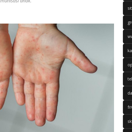
imunisasi anak.
si
gr
w
ka
op
te
da
fr
sk