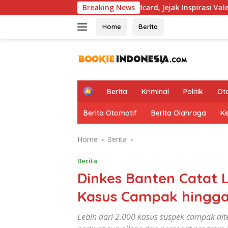
Skip
pus Aturan Wildcard, Jejak Inspirasi Valentino Rossi Kembali J
Breaking News
to
content
Home
Berita
H
Berita
Kriminal
Politik
Ot
o
m
Berita Otomotif
Berita Olahraga
K
e
Home
Berita
Berita
Dinkes Banten Catat 
Kasus Campak hingga
Lebih dari 2.000 kasus suspek campak di