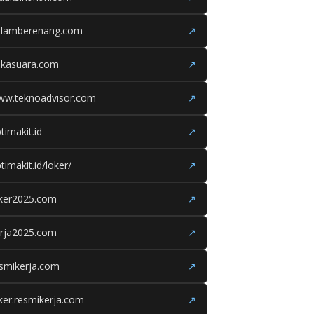
olamberenang.com
↗
ukasuara.com
↗
ww.teknoadvisor.com
↗
timakit.id
↗
timakit.id/loker/
↗
oker2025.com
↗
erja2025.com
↗
smikerja.com
↗
ker.resmikerja.com
↗