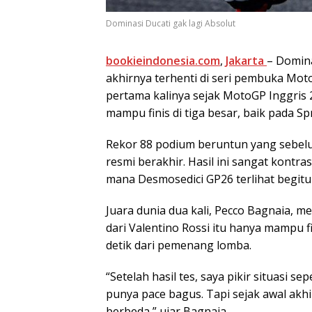
Dominasi Ducati gak lagi Absolut
bookieindonesia.com
,
Jakarta
– Domin
akhirnya terhenti di seri pembuka Moto
pertama kalinya sejak MotoGP Inggris 
mampu finis di tiga besar, baik pada 
Rekor 88 podium beruntun yang sebelu
resmi berakhir. Hasil ini sangat kontr
mana Desmosedici GP26 terlihat begitu
Juara dunia dua kali, Pecco Bagnaia, m
dari Valentino Rossi itu hanya mampu fi
detik dari pemenang lomba.
“Setelah hasil tes, saya pikir situasi se
punya pace bagus. Tapi sejak awal akh
berbeda,” ujar Bagnaia.