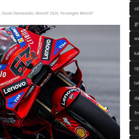
si
,
Ducati Desmosedici
,
MotoGP 2026
,
Persaingan MotoGP
gr
w
ka
op
te
da
fr
sk