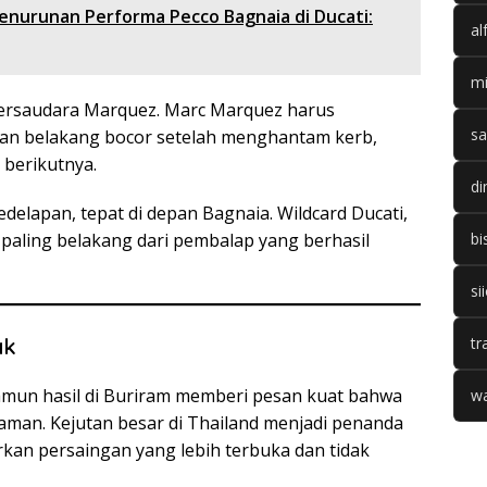
Penurunan Performa Pecco Bagnaia di Ducati:
al
mi
bersaudara Marquez. Marc Marquez harus
sa
 ban belakang bocor setelah menghantam kerb,
 berikutnya.
di
kedelapan, tepat di depan Bagnaia. Wildcard Ducati,
bi
 paling belakang dari pembalap yang berhasil
si
tr
ak
mun hasil di Buriram memberi pesan kuat bahwa
wa
 aman. Kejutan besar di Thailand menjadi penanda
kan persaingan yang lebih terbuka dan tidak