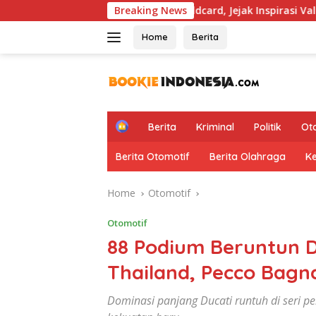
Skip
 Hapus Aturan Wildcard, Jejak Inspirasi Valentino Rossi Kembal
Breaking News
to
content
Home
Berita
H
Berita
Kriminal
Politik
Ot
o
m
Berita Otomotif
Berita Olahraga
K
e
Home
Otomotif
Otomotif
88 Podium Beruntun D
Thailand, Pecco Bagna
Dominasi panjang Ducati runtuh di seri p