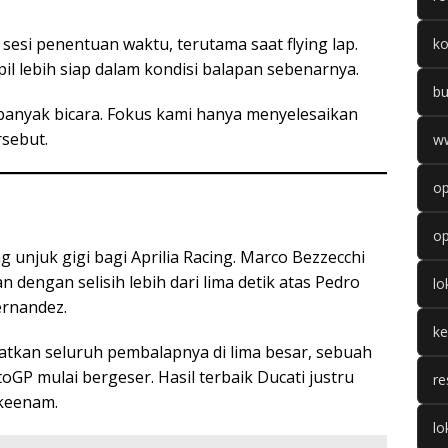
sesi penentuan waktu, terutama saat flying lap.
k
il lebih siap dalam kondisi balapan sebenarnya.
b
 banyak bicara. Fokus kami hanya menyelesaikan
rsebut.
w
op
op
g unjuk gigi bagi Aprilia Racing. Marco Bezzecchi
dengan selisih lebih dari lima detik atas Pedro
l
ernandez.
k
patkan seluruh pembalapnya di lima besar, sebuah
GP mulai bergeser. Hasil terbaik Ducati justru
re
 keenam.
lo