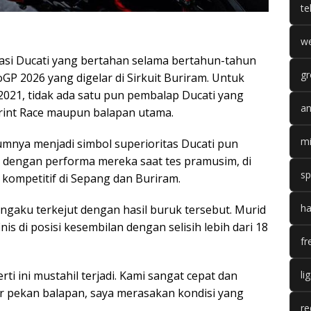
te
we
asi Ducati yang bertahan selama bertahun-tahun
gr
GP 2026 yang digelar di Sirkuit Buriram. Untuk
2021, tidak ada satu pun pembalap Ducati yang
an
Sprint Race maupun balapan utama.
mi
mnya menjadi simbol superioritas Ducati pun
as dengan performa mereka saat tes pramusim, di
sp
 kompetitif di Sepang dan Buriram.
ha
engaku terkejut dengan hasil buruk tersebut. Murid
nis di posisi kesembilan dengan selisih lebih dari 18
fr
li
perti ini mustahil terjadi. Kami sangat cepat dan
ir pekan balapan, saya merasakan kondisi yang
re