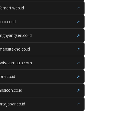
famart.web.id
↗
cro.co.id
↗
nghyangseri.co.id
↗
mensitekno.co.id
↗
snis-sumatra.com
↗
iora.co.id
↗
ansicon.co.id
↗
rtajabar.co.id
↗