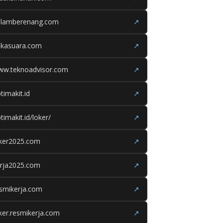
olamberenang.com
↗
ukasuara.com
↗
ww.teknoadvisor.com
↗
timakit.id
↗
timakit.id/loker/
↗
oker2025.com
↗
erja2025.com
↗
smikerja.com
↗
ker.resmikerja.com
↗