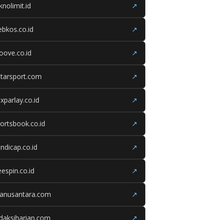
knolimit.id
↗
bkos.co.id
↗
oove.co.id
↗
tarsport.com
↗
xparlay.co.id
↗
ortsbook.co.id
↗
ndicap.co.id
↗
eespin.co.id
↗
ganusantara.com
↗
daksiharian.com
↗