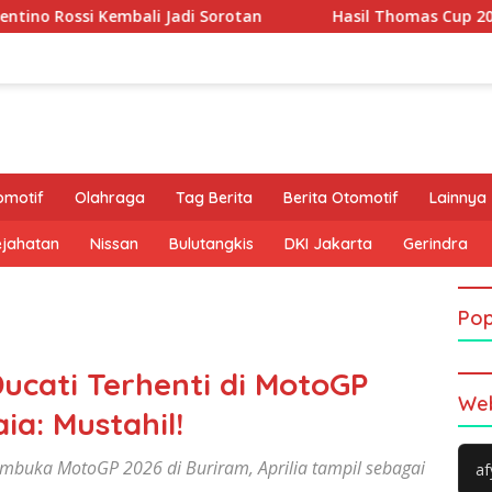
i Jadi Sorotan
Hasil Thomas Cup 2026: Leong Jun Hao G
omotif
Olahraga
Tag Berita
Berita Otomotif
Lainnya
ejahatan
Nissan
Bulutangkis
DKI Jakarta
Gerindra
Pop
ucati Terhenti di MotoGP
Web
ia: Mustahil!
embuka MotoGP 2026 di Buriram, Aprilia tampil sebagai
af