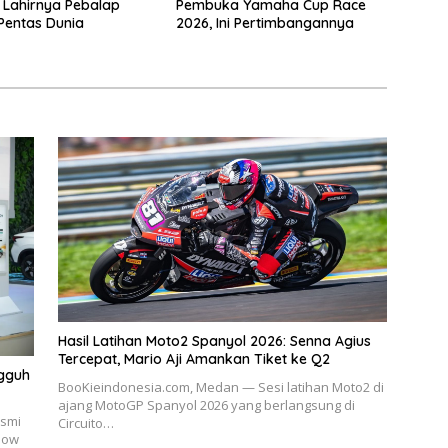
Lahirnya Pebalap
Pembuka Yamaha Cup Race
 Pentas Dunia
2026, Ini Pertimbangannya
Hasil Latihan Moto2 Spanyol 2026: Senna Agius
Tercepat, Mario Aji Amankan Tiket ke Q2
ngguh
BooKieindonesia.com, Medan — Sesi latihan Moto2 di
ajang MotoGP Spanyol 2026 yang berlangsung di
esmi
Circuito…
how