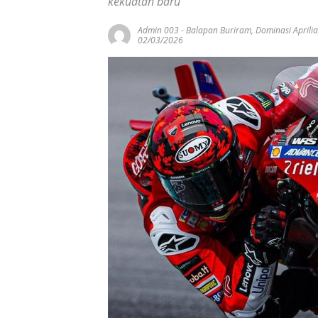
kekuatan baru
Admin 003
-
Balapan Buriram
,
Dominasi Aprilia
02/03/2026