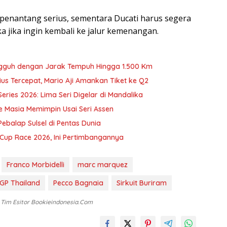
 penantang serius, sementara Ducati harus segera
 jika ingin kembali ke jalur kemenangan.
ngguh dengan Jarak Tempuh Hingga 1.500 Km
ius Tercepat, Mario Aji Amankan Tiket ke Q2
ries 2026: Lima Seri Digelar di Mandalika
 Masia Memimpin Usai Seri Assen
balap Sulsel di Pentas Dunia
up Race 2026, Ini Pertimbangannya
Franco Morbidelli
marc marquez
GP Thailand
Pecco Bagnaia
Sirkuit Buriram
: Tim Esitor Bookieindonesia.com