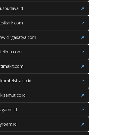
tusbudaya.id
↗
esikarir.com
↗
ww.dirgasatya.com
↗
feilmu.com
↗
timakit.com
↗
lkomtelstra.co.id
↗
kisemut.co.id
↗
ivgame.id
↗
yroam.id
↗