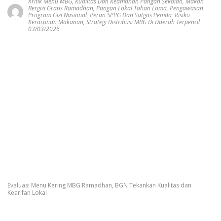
Kritik Menu MBG
,
Kualitas Dan Keamanan Pangan Sekolah
,
Makan
Bergizi Gratis Ramadhan
,
Pangan Lokal Tahan Lama
,
Pengawasan
Program Gizi Nasional
,
Peran SPPG Dan Satgas Pemda
,
Risiko
Keracunan Makanan
,
Strategi Distribusi MBG Di Daerah Terpencil
03/03/2026
Evaluasi Menu Kering MBG Ramadhan, BGN Tekankan Kualitas dan
Kearifan Lokal