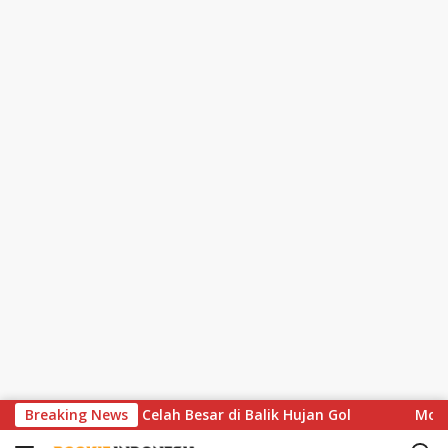
S
s Soroti Celah Besar di Balik Hujan Gol
Breaking News
MotoGP Hapus A
k