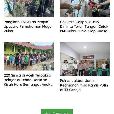
Panglima TNI Akan Pimpin
Cak Imin Gaspol! BUMN
Upacara Pemakaman Mayor
Diminta Turun Tangan Cetak
Zulmi
PMI Kelas Dunia, Siap Kuasai
Pasar Global
220 Siswa di Aceh Terpaksa
Belajar di Tenda Darurat!
Polres Jakbar Jamin
Kisah Haru Semangat Anak-
Keamanan Misa Kamis Putih
anak Nagan Raya Pasca
di 33 Gereja
Banjir
Add Comment