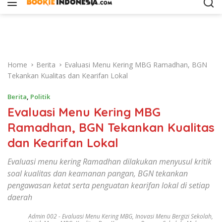
i
p
t
o
c
o
Home
Berita
Evaluasi Menu Kering MBG Ramadhan, BGN
n
Tekankan Kualitas dan Kearifan Lokal
t
e
Berita
,
Politik
n
Evaluasi Menu Kering MBG
t
Ramadhan, BGN Tekankan Kualitas
dan Kearifan Lokal
Evaluasi menu kering Ramadhan dilakukan menyusul kritik
soal kualitas dan keamanan pangan, BGN tekankan
pengawasan ketat serta penguatan kearifan lokal di setiap
daerah
Admin 002
-
Evaluasi Menu Kering MBG
,
Inovasi Menu Bergizi Sekolah
,