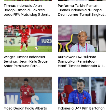
Timnas Indonesia Akan
Performa Terkini Pemain
Hadapi Oman di Jakarta
Timnas Indonesia di Eropa:
pada FIFA Matchday 5 Juni
Dean James Tampil Singkat,
2026
Joey Pelupessy Bersinar
Winger Timnas Indonesia
Kurniawan Dwi Yulianto
Bersinar, Jeam Kelly Sroyer
Sampaikan Permintaan
Antar Persipura Raih
Maaf, Timnas Indonesia U-17
Kemenangan Penting
Tersingkir dari Piala AFF U-17
2026
Masa Depan Fadly Alberto
Indonesia U-17 Pilih Bertahan,