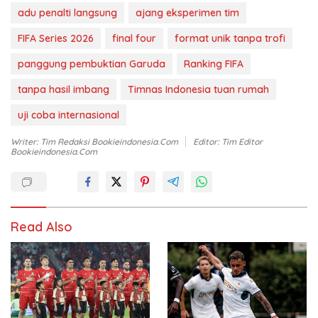
adu penalti langsung
ajang eksperimen tim
FIFA Series 2026
final four
format unik tanpa trofi
panggung pembuktian Garuda
Ranking FIFA
tanpa hasil imbang
Timnas Indonesia tuan rumah
uji coba internasional
Writer: Tim Redaksi Bookieindonesia.com
Editor: Tim Editor
Bookieindonesia.com
Read Also