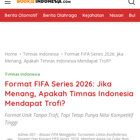
i
p
t
Berita Otomotif
Berita Olahraga
Kejahatan
Nissan
Bulut
o
c
o
n
t
Home
Timnas Indonesia
Format FIFA Series 2026: Jika
e
Menang, Apakah Timnas Indonesia Mendapat Trofi?
n
t
Timnas Indonesia
Format FIFA Series 2026: Jika
Menang, Apakah Timnas Indonesia
Mendapat Trofi?
Format Unik Tanpa Trofi, Tapi Tetap Punya Nilai Kompetitif
Tinggi
Admin 001
-
Alasan FIFA Menggelar Turnamen Lintas Konfederasi
,
Format Dan Konsep FIFA Series 2026
,
Manfaat Ajang Uji Coba Bagi