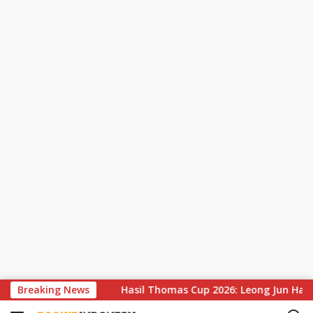
S
orotan
Breaking News
Hasil Thomas Cup 2026: Leong Jun Hao Gagal Sum
k