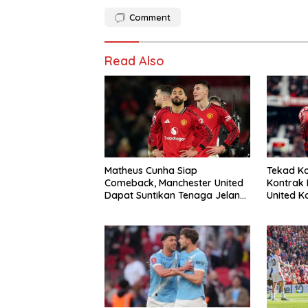
Comment
Read Also
Matheus Cunha Siap
Tekad Ko
Comeback, Manchester United
Kontrak 
Dapat Suntikan Tenaga Jelang
United K
Duel Kontra Liverpool
Penantan