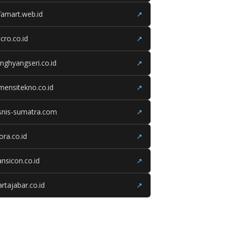
famart.web.id
↗
cro.co.id
↗
nghyangseri.co.id
↗
mensitekno.co.id
↗
snis-sumatra.com
↗
iora.co.id
↗
ansicon.co.id
↗
rtajabar.co.id
↗