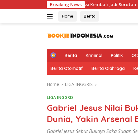
Skip
spirasi Valentino Rossi Kembali Jadi Sorotan
Breaking News
Hasil Tho
to
content
Home
Berita
H
Berita
Kriminal
Politik
Ot
o
m
Berita Otomotif
Berita Olahraga
K
e
Home
LIGA INGGRIS
LIGA INGGRIS
Gabriel Jesus Nilai B
Dunia, Yakin Arsenal 
Gabriel Jesus Sebut Bukayo Saka Sudah Sel