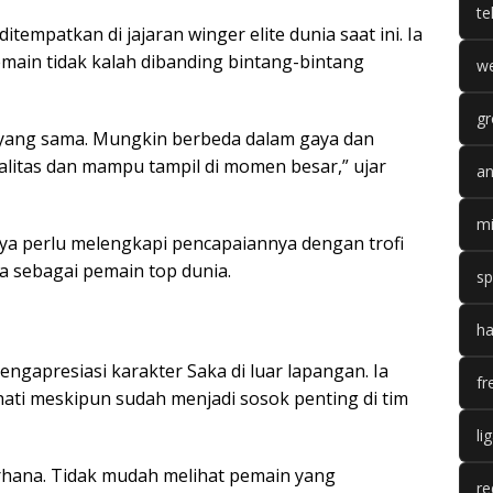
te
empatkan di jajaran winger elite dunia saat ini. Ia
emain tidak kalah dibanding bintang-bintang
we
gr
l yang sama. Mungkin berbeda dalam gaya dan
itas dan mampu tampil di momen besar,” ujar
an
mi
a perlu melengkapi pencapaiannya dengan trofi
 sebagai pemain top dunia.
sp
ha
ngapresiasi karakter Saka di luar lapangan. Ia
fr
hati meskipun sudah menjadi sosok penting di tim
li
erhana. Tidak mudah melihat pemain yang
re