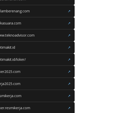
olamberenang.com
↗
ukasuara.com
↗
ww.teknoadvisor.com
↗
timakit.id
↗
timakit.id/loker/
↗
oker2025.com
↗
erja2025.com
↗
smikerja.com
↗
ker.resmikerja.com
↗