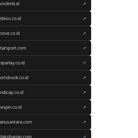
knolimit.id
↗
bkos.co.id
↗
oove.co.id
↗
tarsport.com
↗
xparlay.co.id
↗
ortsbook.co.id
↗
ndicap.co.id
↗
eespin.co.id
↗
ganusantara.com
↗
daksiharian.com
↗