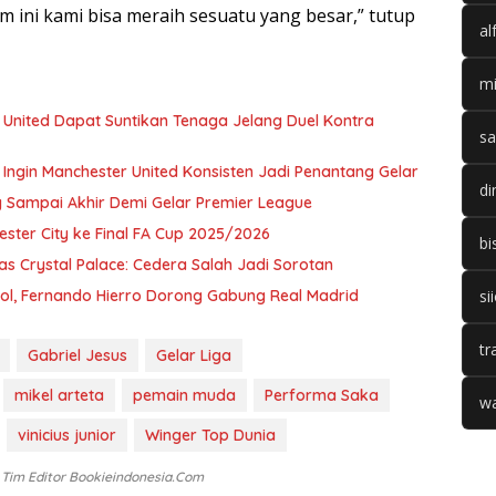
ini kami bisa meraih sesuatu yang besar,” tutup
al
mi
United Dapat Suntikan Tenaga Jelang Duel Kontra
sa
Ingin Manchester United Konsisten Jadi Penantang Gelar
di
 Sampai Akhir Demi Gelar Premier League
ster City ke Final FA Cup 2025/2026
bi
as Crystal Palace: Cedera Salah Jadi Sorotan
ol, Fernando Hierro Dorong Gabung Real Madrid
si
tr
Gabriel Jesus
Gelar Liga
mikel arteta
pemain muda
Performa Saka
wa
vinicius junior
Winger Top Dunia
: Tim Editor Bookieindonesia.com