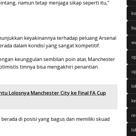
intang, namun tetap menjaga sikap seperti itu,”
k
b
nunjukkan keyakinannya terhadap peluang Arsenal
w
berada dalam kondisi yang sangat kompetitif.
op
dengan keunggulan sembilan poin atas Manchester
ptimistis timnya bisa mengakhiri penantian
op
l
ntu Lolosnya Manchester City ke Final FA Cup
k
re
i berada di posisi yang bagus dan memiliki skuad
lo