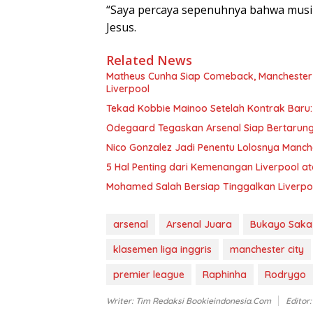
“Saya percaya sepenuhnya bahwa musim 
Jesus.
Related News
Matheus Cunha Siap Comeback, Manchester 
Liverpool
Tekad Kobbie Mainoo Setelah Kontrak Baru: 
Odegaard Tegaskan Arsenal Siap Bertarung
Nico Gonzalez Jadi Penentu Lolosnya Manche
5 Hal Penting dari Kemenangan Liverpool at
Mohamed Salah Bersiap Tinggalkan Liverpo
arsenal
Arsenal Juara
Bukayo Saka
klasemen liga inggris
manchester city
premier league
Raphinha
Rodrygo
Writer: Tim Redaksi Bookieindonesia.com
Editor