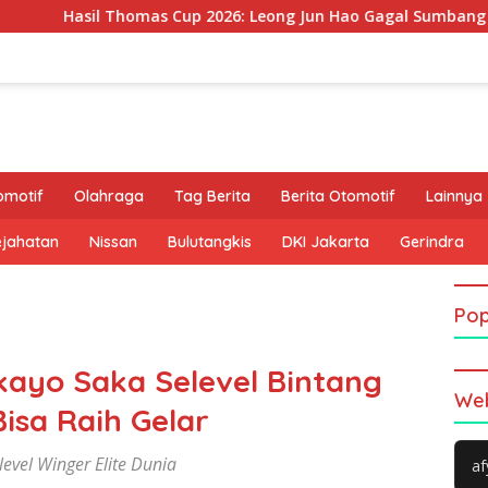
mas Cup 2026: Leong Jun Hao Gagal Sumbang Poin, Malaysia Ter
omotif
Olahraga
Tag Berita
Berita Otomotif
Lainnya
ejahatan
Nissan
Bulutangkis
DKI Jakarta
Gerindra
Pop
ukayo Saka Selevel Bintang
Web
Bisa Raih Gelar
evel Winger Elite Dunia
af