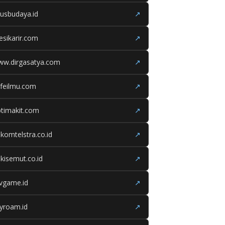
tusbudaya.id
↗
esikarir.com
↗
ww.dirgasatya.com
↗
feilmu.com
↗
timakit.com
↗
lkomtelstra.co.id
↗
kisemut.co.id
↗
ivgame.id
↗
yroam.id
↗