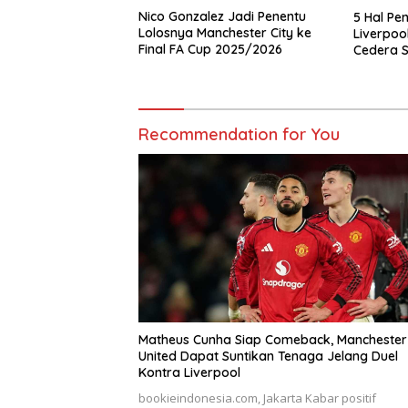
Nico Gonzalez Jadi Penentu
5 Hal Pe
Lolosnya Manchester City ke
Liverpool
Final FA Cup 2025/2026
Cedera S
Recommendation for You
Matheus Cunha Siap Comeback, Manchester
United Dapat Suntikan Tenaga Jelang Duel
Kontra Liverpool
bookieindonesia.com, Jakarta Kabar positif