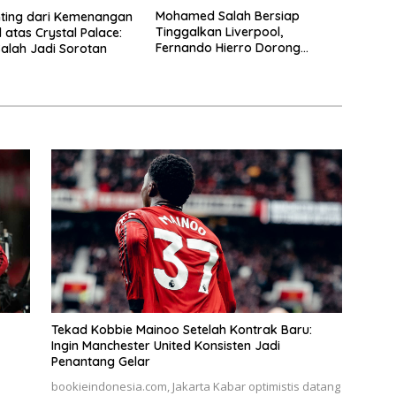
Mohamed Salah Bersiap
nting dari Kemenangan
Tinggalkan Liverpool,
 atas Crystal Palace:
Fernando Hierro Dorong
alah Jadi Sorotan
Gabung Real Madrid
Tekad Kobbie Mainoo Setelah Kontrak Baru:
Ingin Manchester United Konsisten Jadi
Penantang Gelar
bookieindonesia.com, Jakarta Kabar optimistis datang