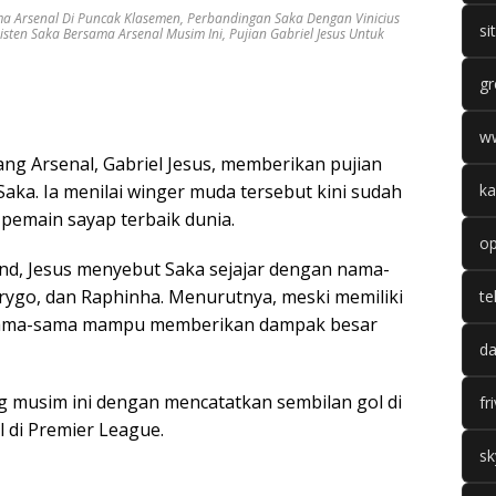
ma Arsenal Di Puncak Klasemen
,
Perbandingan Saka Dengan Vinicius
si
isten Saka Bersama Arsenal Musim Ini
,
Pujian Gabriel Jesus Untuk
gr
w
ng Arsenal, Gabriel Jesus, memberikan pujian
aka. Ia menilai winger muda tersebut kini sudah
ka
 pemain sayap terbaik dunia.
op
d, Jesus menyebut Saka sejajar dengan nama-
drygo, dan Raphinha. Menurutnya, meski memiliki
te
 sama-sama mampu memberikan dampak besar
da
ng musim ini dengan mencatatkan sembilan gol di
fr
 di Premier League.
sk