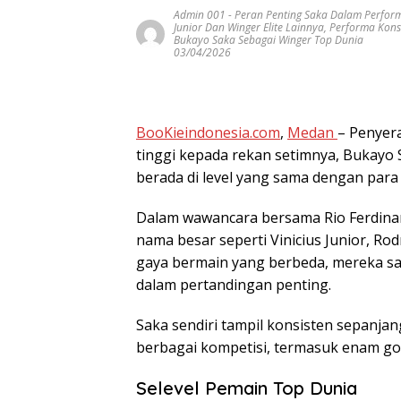
Admin 001
-
Peran Penting Saka Dalam Perfor
Junior Dan Winger Elite Lainnya
,
Performa Kons
Bukayo Saka Sebagai Winger Top Dunia
03/04/2026
BooKieindonesia.com
,
Medan
– Penyera
tinggi kepada rekan setimnya, Bukayo S
berada di level yang sama dengan para
Dalam wawancara bersama Rio Ferdinan
nama besar seperti Vinicius Junior, Ro
gaya bermain yang berbeda, mereka
dalam pertandingan penting.
Saka sendiri tampil konsisten sepanja
berbagai kompetisi, termasuk enam gol
Selevel Pemain Top Dunia