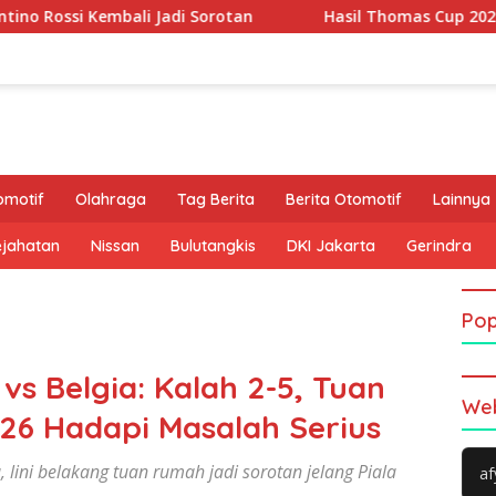
adi Sorotan
Hasil Thomas Cup 2026: Leong Jun Hao Gaga
omotif
Olahraga
Tag Berita
Berita Otomotif
Lainnya
ejahatan
Nissan
Bulutangkis
DKI Jakarta
Gerindra
Pop
vs Belgia: Kalah 2-5, Tuan
Web
26 Hadapi Masalah Serius
a, lini belakang tuan rumah jadi sorotan jelang Piala
af