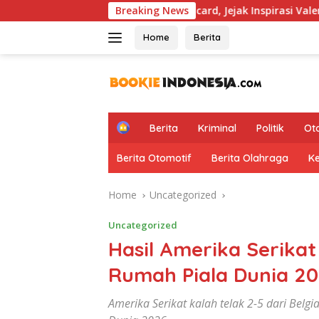
Skip
pus Aturan Wildcard, Jejak Inspirasi Valentino Rossi Kembali J
Breaking News
to
content
Home
Berita
H
Berita
Kriminal
Politik
Ot
o
m
Berita Otomotif
Berita Olahraga
K
e
Home
Uncategorized
Uncategorized
Hasil Amerika Serikat 
Rumah Piala Dunia 20
Amerika Serikat kalah telak 2-5 dari Belgi