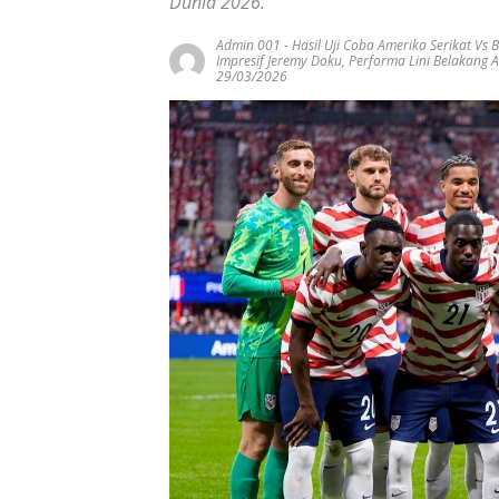
Dunia 2026.
Admin 001
-
Hasil Uji Coba Amerika Serikat Vs B
Impresif Jeremy Doku
,
Performa Lini Belakang A
29/03/2026