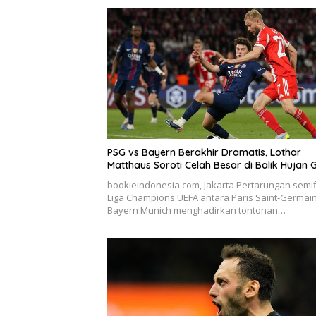
PSG vs Bayern Berakhir Dramatis, Lothar
Matthaus Soroti Celah Besar di Balik Hujan 
bookieindonesia.com, Jakarta Pertarungan semif
Liga Champions UEFA antara Paris Saint-Germai
Bayern Munich menghadirkan tontonan…