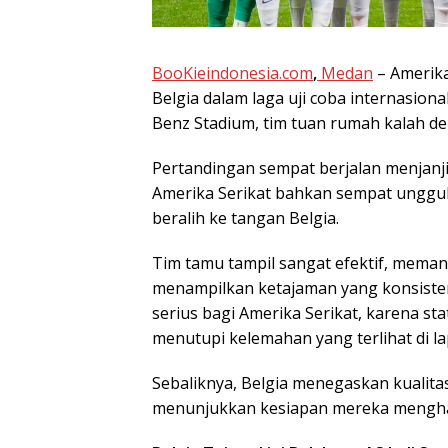
BooKieindonesia.com
,
Medan
– Amerika
Belgia dalam laga uji coba internasiona
Benz Stadium, tim tuan rumah kalah de
Pertandingan sempat berjalan menjanji
Amerika Serikat bahkan sempat unggul
beralih ke tangan Belgia.
Tim tamu tampil sangat efektif, mema
menampilkan ketajaman yang konsisten
serius bagi Amerika Serikat, karena st
menutupi kelemahan yang terlihat di l
Sebaliknya, Belgia menegaskan kualita
menunjukkan kesiapan mereka mengha