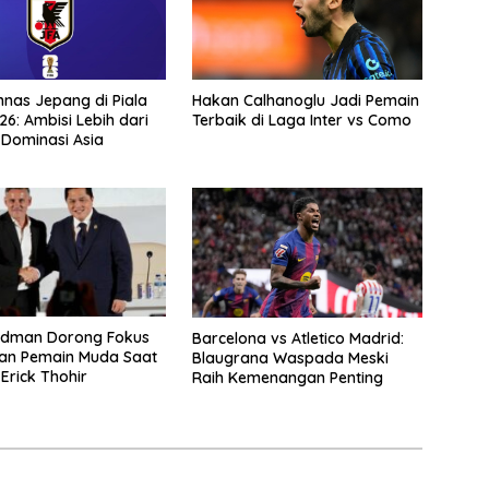
imnas Jepang di Piala
Hakan Calhanoglu Jadi Pemain
26: Ambisi Lebih dari
Terbaik di Laga Inter vs Como
Dominasi Asia
rdman Dorong Fokus
Barcelona vs Atletico Madrid:
an Pemain Muda Saat
Blaugrana Waspada Meski
Erick Thohir
Raih Kemenangan Penting