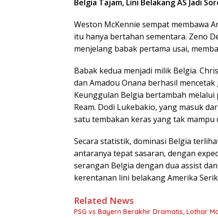
Belgia Tajam, Lini Belakang AS Jadi So
Weston McKennie sempat membawa Amer
itu hanya bertahan sementara. Zeno 
menjelang babak pertama usai, memba
Babak kedua menjadi milik Belgia. Chr
dan Amadou Onana berhasil mencetak 
Keunggulan Belgia bertambah melalui p
Ream. Dodi Lukebakio, yang masuk dar
satu tembakan keras yang tak mampu d
Secara statistik, dominasi Belgia terli
antaranya tepat sasaran, dengan expec
serangan Belgia dengan dua assist dan 
kerentanan lini belakang Amerika Serika
Related News
PSG vs Bayern Berakhir Dramatis, Lothar Mat