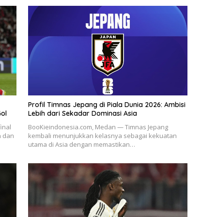
Profil Timnas Jepang di Piala Dunia 2026: Ambisi
Gol
Lebih dari Sekadar Dominasi Asia
inal
BooKieindonesia.com, Medan — Timnas Jepang
n dan
kembali menunjukkan kelasnya sebagai kekuatan
utama di Asia dengan memastikan…