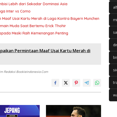
mbisi Lebih dari Sekadar Dominasi Asia
al
aga Inter vs Como
Maaf Usai Kartu Merah di Laga Kontra Bayern Munchen
mi
ain Muda Saat Bertemu Erick Thohir
sa
Waspada Meski Raih Kemenangan Penting
di
aikan Permintaan Maaf Usai Kartu Merah di
bi
si
Tim Redaksi Bookieindonesia.com
tr
wa