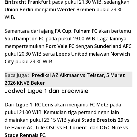
Eintracht Frankfurt
pada pukul 21.30 WIB, sedangkan
Union Berlin
menjamu
Werder Bremen
pukul 23.30
WIB.
Sementara dari ajang
FA Cup
,
Fulham FC
akan bertemu
Southampton FC
pada pukul 19.00 WIB. Laga lainnya
mempertemukan
Port Vale FC
dengan
Sunderland AFC
pukul 20.30 WIB serta
Leeds United
melawan
Norwich
City
pukul 23.30 WIB.
Baca Juga :
Prediksi AZ Alkmaar vs Telstar, 5 Maret
2026 KNVB Beker
Jadwal Ligue 1 dan Eredivisie
Dari
Ligue 1
,
RC Lens
akan menjamu
FC Metz
pada
pukul 21.00 WIB. Kemudian tiga pertandingan lain
dimainkan pukul 23.15 WIB yakni
Stade Brestois 29
vs
Le Havre AC
,
Lille OSC
vs
FC Lorient
, dan
OGC Nice
vs
Stade Rennais FC
.