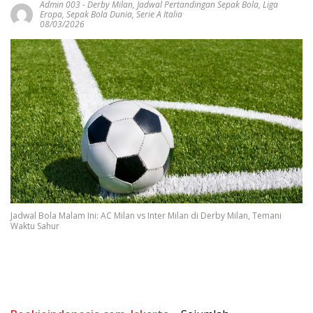
Admin 003
-
Derby Milan
,
Jadwal Pertandingan Sepak Bola
,
Liga
Eropa
,
Sepak Bola Dunia
,
Serie A Italia
08/03/2026
Jadwal Bola Malam Ini: AC Milan vs Inter Milan di Derby Milan, Temani
Waktu Sahur