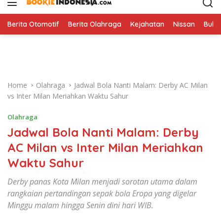
i
p
t
Berita Otomotif
Berita Olahraga
Kejahatan
Nissan
Bulut
o
c
o
n
t
Home
Olahraga
Jadwal Bola Nanti Malam: Derby AC Milan
e
vs Inter Milan Meriahkan Waktu Sahur
n
t
Olahraga
Jadwal Bola Nanti Malam: Derby
AC Milan vs Inter Milan Meriahkan
Waktu Sahur
Derby panas Kota Milan menjadi sorotan utama dalam
rangkaian pertandingan sepak bola Eropa yang digelar
Minggu malam hingga Senin dini hari WIB.