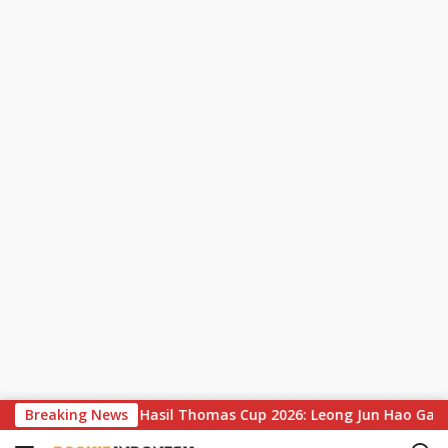
S
n
Breaking News
Hasil Thomas Cup 2026: Leong Jun Hao Gagal Sumbang 
k