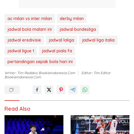
ac milan vs inter milan
derby milan
jadwal bola malam ini
jadwal bundesliga
jadwal eredivisie
jadwal laliga
jadwal liga italia
jadwal ligue 1
jadwal piala fa
pertandingan sepak bola hari ini
Writer: Tim Redaksi Bookieindonesia.com
Editor: Tim Editor
Bookieindonesia.com
Read Also