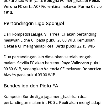
pukul 21.00 WIB, yaitu
Bologna FC
menghadapi
Hellas
Verona FC
serta
ACF Fiorentina
melawan
Parma Calcio
1913
.
Pertandingan Liga Spanyol
Dari kompetisi
LaLiga
,
Villarreal CF
akan bertanding
melawan
Elche CF
pada pukul 20.00 WIB. Kemudian
Getafe CF
menghadapi
Real Betis
pukul 22.15 WIB.
Dua pertandingan lain dimainkan setelah tengah
malam.
Sevilla FC
akan bertemu
Rayo Vallecano
pukul
00.30 WIB, sedangkan
Valencia CF
melawan
Deportivo
Alavés
pada pukul 03.00 WIB.
Bundesliga dan Piala FA
Kompetisi
Bundesliga
juga menghadirkan dua
pertandingan malam ini.
FC St. Pauli
akan menghadapi