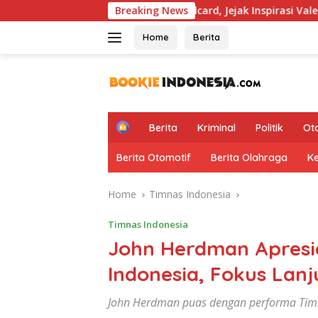
Skip
Hapus Aturan Wildcard, Jejak Inspirasi Valentino Rossi Kembali
Breaking News
to
content
Home
Berita
H
Berita
Kriminal
Politik
Ot
o
m
Berita Otomotif
Berita Olahraga
K
e
Home
Timnas Indonesia
Timnas Indonesia
John Herdman Apresi
Indonesia, Fokus Lanj
John Herdman puas dengan performa Timn