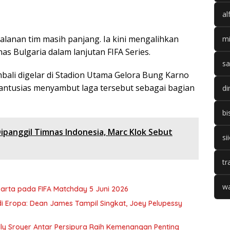
al
anan tim masih panjang. Ia kini mengalihkan
mi
s Bulgaria dalam lanjutan FIFA Series.
sa
bali digelar di Stadion Utama Gelora Bung Karno
ntusias menyambut laga tersebut sebagai bagian
di
bi
ipanggil Timnas Indonesia, Marc Klok Sebut
si
tr
wa
arta pada FIFA Matchday 5 Juni 2026
di Eropa: Dean James Tampil Singkat, Joey Pelupessy
lly Sroyer Antar Persipura Raih Kemenangan Penting