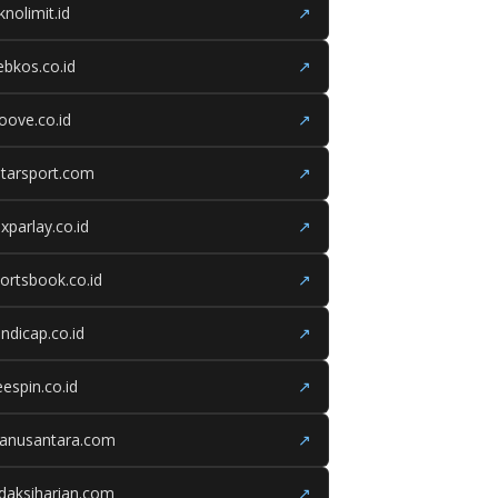
knolimit.id
↗
bkos.co.id
↗
oove.co.id
↗
tarsport.com
↗
xparlay.co.id
↗
ortsbook.co.id
↗
ndicap.co.id
↗
eespin.co.id
↗
ganusantara.com
↗
daksiharian.com
↗