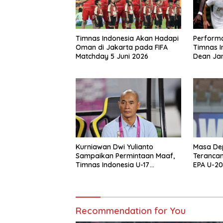
Timnas Indonesia Akan Hadapi
Performa
Oman di Jakarta pada FIFA
Timnas I
Matchday 5 Juni 2026
Dean Jam
Joey Pel
Kurniawan Dwi Yulianto
Masa Dep
Sampaikan Permintaan Maaf,
Terancam
Timnas Indonesia U-17
EPA U-20
Tersingkir dari Piala AFF U-17
2026
Recommendation for You