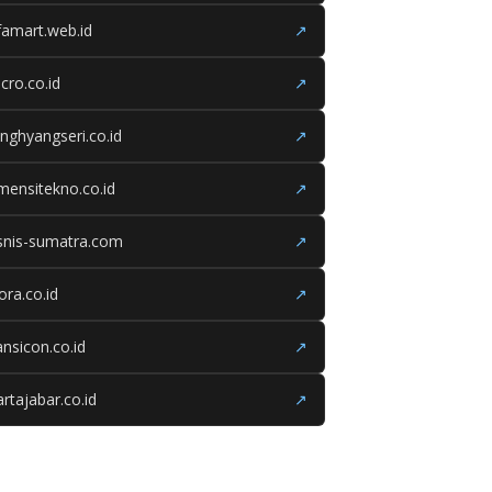
famart.web.id
↗
cro.co.id
↗
nghyangseri.co.id
↗
mensitekno.co.id
↗
snis-sumatra.com
↗
iora.co.id
↗
ansicon.co.id
↗
rtajabar.co.id
↗