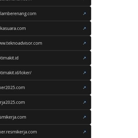
olamberenang.com
↗
ukasuara.com
↗
ww.teknoadvisor.com
↗
timakit.id
↗
timakit.id/loker/
↗
oker2025.com
↗
erja2025.com
↗
smikerja.com
↗
ker.resmikerja.com
↗