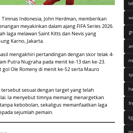
te
we
h Timnas Indonesia, John Herdman, memberikan
nangan meyakinkan dalam ajang FIFA Series 2026.
gr
ah laga melawan Saint Kitts dan Nevis yang
ung Karno, Jakarta.
an
sil mengakhiri pertandingan dengan skor telak 4-
mi
ham Putra Nugraha pada menit ke-13 dan ke-23.
 gol Ole Romeny di menit ke-52 serta Mauro
sp
ha
ersebut sesuai dengan target yang telah
ulai. Ia menyebut timnya memang menargetkan
fr
tanpa kebobolan, sekaligus memanfaatkan laga
epada sejumlah pemain.
li
re