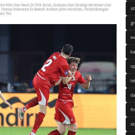
nt Kitts Dan Nevis Di FIFA Series
,
Evaluasi Dan Strategi Herdman Usai
si
 Timnas Indonesia Di Bawah Arahan John Herdman
,
Perkembangan
isi Tim
gr
w
ka
op
te
da
fr
sk