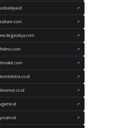
tusbudaya.id
↗
esikarir.com
↗
ww.dirgasatya.com
↗
feilmu.com
↗
timakit.com
↗
lkomtelstra.co.id
↗
kisemut.co.id
↗
ivgame.id
↗
yroam.id
↗