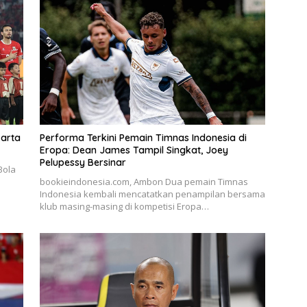
karta
Performa Terkini Pemain Timnas Indonesia di
Eropa: Dean James Tampil Singkat, Joey
Pelupessy Bersinar
Bola
bookieindonesia.com, Ambon Dua pemain Timnas
Indonesia kembali mencatatkan penampilan bersama
klub masing-masing di kompetisi Eropa…