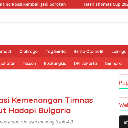
 Jadi Sorotan
Hasil Thomas Cup 2026: Leong Jun Hao Ga
omotif
Olahraga
Tag Berita
Berita Otomotif
Lainnya
ejahatan
Nissan
Bulutangkis
DKI Jakarta
Gerindra
Pop
asi Kemenangan Timnas
Web
ut Hadapi Bulgaria
as Indonesia usai menang telak 4-0
af