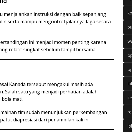
ana
k
menjalankan instruksi dengan baik sepanjang
siplin serta mampu mengontrol jalannya laga secara
b
w
pertandingan ini menjadi momen penting karena
ng relatif singkat sebelum tampil bersama.
op
op
l
h asal Kanada tersebut mengakui masih ada
n. Salah satu yang menjadi perhatian adalah
k
 bola mati.
 permainan tim sudah menunjukkan perkembangan
re
patut diapresiasi dari penampilan kali ini.
lo