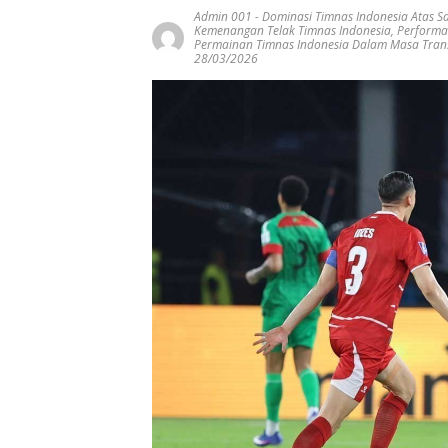
Admin 001
-
Dominasi Timnas Indonesia Atas Sai
Kemenangan Telak Timnas Indonesia
,
Performa
Permainan Timnas Indonesia Dalam Masa Trans
28/03/2026