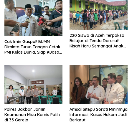
220 Siswa di Aceh Terpaksa
Belajar di Tenda Darurat!
Cak Imin Gaspol! BUMN
Kisah Haru Semangat Anak-
Diminta Turun Tangan Cetak
anak Nagan Raya Pasca
PMI Kelas Dunia, Siap Kuasai
Banjir
Pasar Global
Polres Jakbar Jamin
Amsal Sitepu Soroti Minimnya
Keamanan Misa Kamis Putih
Informasi, Kasus Hukum Jadi
di 33 Gereja
Berlarut