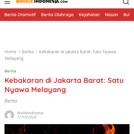
i
p
t
Berita Otomotif
Berita Olahraga
Kejahatan
Nissan
Bulut
o
c
o
n
t
Home
Berita
Kebakaran di Jakarta Barat: Satu Nyawa
e
Melayang
n
t
Berita
Kebakaran di Jakarta Barat: Satu
Nyawa Melayang
Berita
Bookieindonesia
17/10/2024