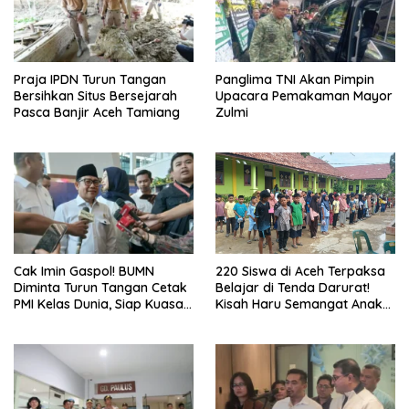
Praja IPDN Turun Tangan
Panglima TNI Akan Pimpin
Bersihkan Situs Bersejarah
Upacara Pemakaman Mayor
Pasca Banjir Aceh Tamiang
Zulmi
Cak Imin Gaspol! BUMN
220 Siswa di Aceh Terpaksa
Diminta Turun Tangan Cetak
Belajar di Tenda Darurat!
PMI Kelas Dunia, Siap Kuasai
Kisah Haru Semangat Anak-
Pasar Global
anak Nagan Raya Pasca
Banjir