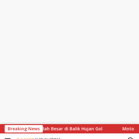
S
s Soroti Celah Besar di Balik Hujan Gol
Breaking News
MotoGP Hapus A
k