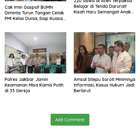
220 Siswa di Aceh Terpaksa
Belajar di Tenda Darurat!
Cak Imin Gaspol! BUMN
Kisah Haru Semangat Anak-
Diminta Turun Tangan Cetak
anak Nagan Raya Pasca
PMI Kelas Dunia, Siap Kuasai
Banjir
Pasar Global
Polres Jakbar Jamin
Amsal Sitepu Soroti Minimnya
Keamanan Misa Kamis Putih
Informasi, Kasus Hukum Jadi
di 33 Gereja
Berlarut
Add Comment