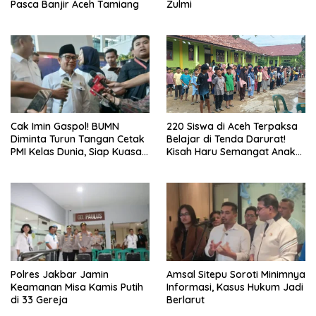
Pasca Banjir Aceh Tamiang
Zulmi
Cak Imin Gaspol! BUMN
220 Siswa di Aceh Terpaksa
Diminta Turun Tangan Cetak
Belajar di Tenda Darurat!
PMI Kelas Dunia, Siap Kuasai
Kisah Haru Semangat Anak-
Pasar Global
anak Nagan Raya Pasca
Banjir
Polres Jakbar Jamin
Amsal Sitepu Soroti Minimnya
Keamanan Misa Kamis Putih
Informasi, Kasus Hukum Jadi
di 33 Gereja
Berlarut