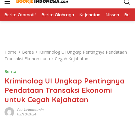
i
p
t
Berita Otomotif
Berita Olahraga
Kejahatan
Nissan
Bulut
o
c
o
n
t
Home
Berita
Kriminolog UI Ungkap Pentingnya Pendataan
e
Transaksi Ekonomi untuk Cegah Kejahatan
n
t
Berita
Kriminolog UI Ungkap Pentingnya
Pendataan Transaksi Ekonomi
untuk Cegah Kejahatan
Bookieindonesia
03/10/2024