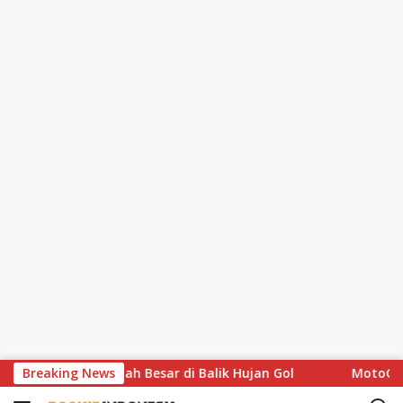
S
us Soroti Celah Besar di Balik Hujan Gol
Breaking News
MotoGP Hapus 
k