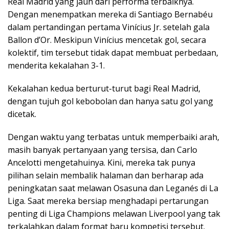
Real Madrid yang jauh dari performa terbaiknya.
Dengan menempatkan mereka di Santiago Bernabéu
dalam pertandingan pertama Vinícius Jr. setelah gala
Ballon d’Or. Meskipun Vinícius mencetak gol, secara
kolektif, tim tersebut tidak dapat membuat perbedaan,
menderita kekalahan 3-1.
Kekalahan kedua berturut-turut bagi Real Madrid,
dengan tujuh gol kebobolan dan hanya satu gol yang
dicetak.
Dengan waktu yang terbatas untuk memperbaiki arah,
masih banyak pertanyaan yang tersisa, dan Carlo
Ancelotti mengetahuinya. Kini, mereka tak punya
pilihan selain membalik halaman dan berharap ada
peningkatan saat melawan Osasuna dan Leganés di La
Liga. Saat mereka bersiap menghadapi pertarungan
penting di Liga Champions melawan Liverpool yang tak
terkalahkan dalam format baru kompetisi tersebut.