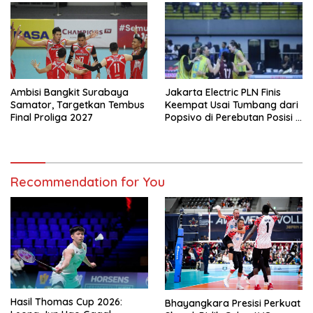
Ambisi Bangkit Surabaya
Jakarta Electric PLN Finis
Samator, Targetkan Tembus
Keempat Usai Tumbang dari
Final Proliga 2027
Popsivo di Perebutan Posisi 3
Proliga 2026
Recommendation for You
Hasil Thomas Cup 2026:
Bhayangkara Presisi Perkuat