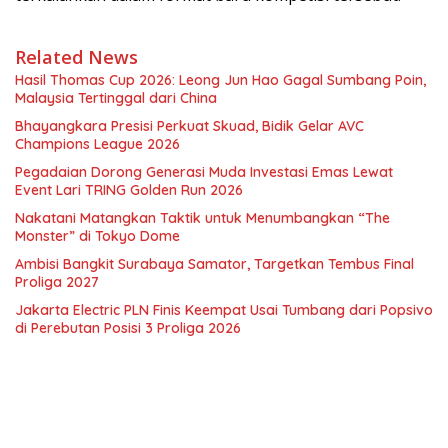
Related News
Hasil Thomas Cup 2026: Leong Jun Hao Gagal Sumbang Poin,
Malaysia Tertinggal dari China
Bhayangkara Presisi Perkuat Skuad, Bidik Gelar AVC
Champions League 2026
Pegadaian Dorong Generasi Muda Investasi Emas Lewat
Event Lari TRING Golden Run 2026
Nakatani Matangkan Taktik untuk Menumbangkan “The
Monster” di Tokyo Dome
Ambisi Bangkit Surabaya Samator, Targetkan Tembus Final
Proliga 2027
Jakarta Electric PLN Finis Keempat Usai Tumbang dari Popsivo
di Perebutan Posisi 3 Proliga 2026