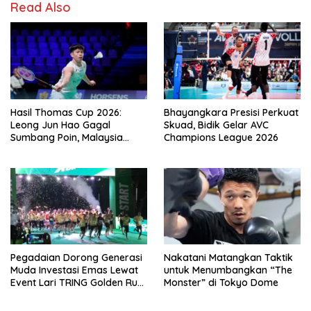
Read Also
Hasil Thomas Cup 2026:
Bhayangkara Presisi Perkuat
Leong Jun Hao Gagal
Skuad, Bidik Gelar AVC
Sumbang Poin, Malaysia
Champions League 2026
Tertinggal dari China
Pegadaian Dorong Generasi
Nakatani Matangkan Taktik
Muda Investasi Emas Lewat
untuk Menumbangkan “The
Event Lari TRING Golden Run
Monster” di Tokyo Dome
2026