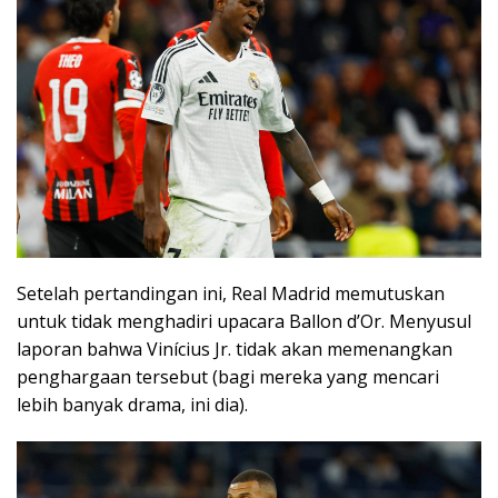
Setelah pertandingan ini, Real Madrid memutuskan
untuk tidak menghadiri upacara Ballon d’Or. Menyusul
laporan bahwa Vinícius Jr. tidak akan memenangkan
penghargaan tersebut (bagi mereka yang mencari
lebih banyak drama, ini dia).