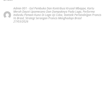
Admin 001
-
Gol Pembuka Dan Kontribusi Krusial Mbappe
,
Kartu
Merah Dayot Upamecano Dan Dampaknya Pada Laga
,
Performa
Individu Pemain Kunci Di Laga Uji Coba
,
Statistik Pertandingan Prancis
Vs Brasil
,
Strategi Serangan Prancis Menghadapi Brasil
27/03/2026