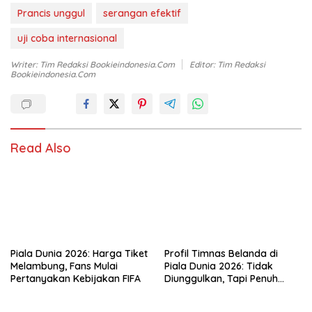
Prancis unggul
serangan efektif
uji coba internasional
Writer: Tim Redaksi Bookieindonesia.com
Editor: Tim Redaksi
Bookieindonesia.com
Read Also
Piala Dunia 2026: Harga Tiket
Profil Timnas Belanda di
Melambung, Fans Mulai
Piala Dunia 2026: Tidak
Pertanyakan Kebijakan FIFA
Diunggulkan, Tapi Penuh
Ancaman