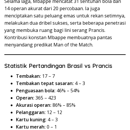
Selama laga, Mbappe mencatat 31 sentuhan bola dan
14 operan akurat dari 20 percobaan. Ia juga
menciptakan satu peluang emas untuk rekan setimnya,
melakukan dua dribel sukses, serta beberapa penetrasi
yang membuka ruang bagi lini serang Prancis.
Kontribusi konstan Mbappe membuatnya pantas
menyandang predikat Man of the Match.
Statistik Pertandingan Brasil vs Prancis
Tembakan:
17 – 7
Tembakan tepat sasaran:
4 – 3
Penguasaan bola:
46% – 54%
Operan:
365 – 423
Akurasi operan:
86% – 85%
Pelanggaran:
12 – 12
Kartu kuning:
4 – 3
Kartu merah:
0 – 1