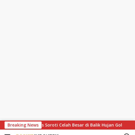
S
thar Matthaus Soroti Celah Besar di Balik Hujan Gol
Breaking News
Mo
k