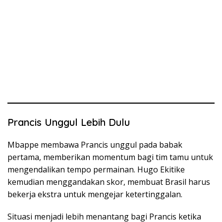
Prancis Unggul Lebih Dulu
Mbappe membawa Prancis unggul pada babak
pertama, memberikan momentum bagi tim tamu untuk
mengendalikan tempo permainan. Hugo Ekitike
kemudian menggandakan skor, membuat Brasil harus
bekerja ekstra untuk mengejar ketertinggalan.
Situasi menjadi lebih menantang bagi Prancis ketika