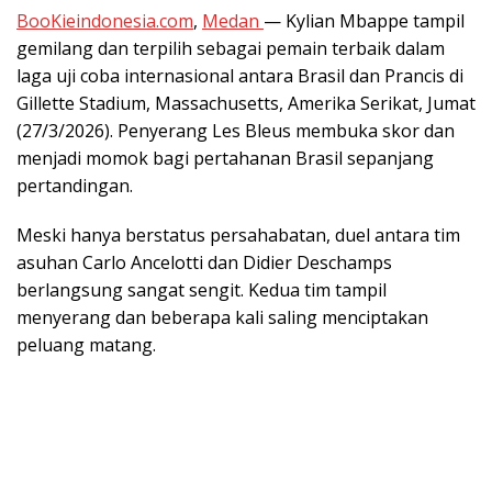
BooKieindonesia.com
,
Medan
— Kylian Mbappe tampil
gemilang dan terpilih sebagai pemain terbaik dalam
laga uji coba internasional antara Brasil dan Prancis di
Gillette Stadium, Massachusetts, Amerika Serikat, Jumat
(27/3/2026). Penyerang Les Bleus membuka skor dan
menjadi momok bagi pertahanan Brasil sepanjang
pertandingan.
Meski hanya berstatus persahabatan, duel antara tim
asuhan Carlo Ancelotti dan Didier Deschamps
berlangsung sangat sengit. Kedua tim tampil
menyerang dan beberapa kali saling menciptakan
peluang matang.