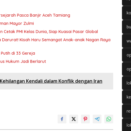
k
ersejarah Pasca Banjir Aceh Tamiang
aman Mayor Zulmi
b
 Cetak PMI Kelas Dunia, Siap Kuasai Pasar Global
nda Darurat! Kisah Haru Semangat Anak-anak Nagan Raya
w
utih di 33 Gereja
op
sus Hukum Jadi Berlarut
op
 Kehilangan Kendali dalam Konflik dengan Iran
l
k
re
lo