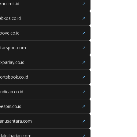
knolimit.id
↗
bkos.co.id
↗
oove.co.id
↗
tarsport.com
↗
xparlay.co.id
↗
ortsbook.co.id
↗
ndicap.co.id
↗
eespin.co.id
↗
ganusantara.com
↗
daksiharian.com
↗