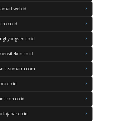
famart.web.id
↗
cro.co.id
↗
nghyangseri.co.id
↗
mensitekno.co.id
↗
snis-sumatra.com
↗
iora.co.id
↗
ansicon.co.id
↗
rtajabar.co.id
↗