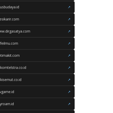
tusbudaya.id
↗
esikarir.com
↗
ww.dirgasatya.com
↗
feilmu.com
↗
timakit.com
↗
lkomtelstra.co.id
↗
kisemut.co.id
↗
ivgame.id
↗
yroam.id
↗