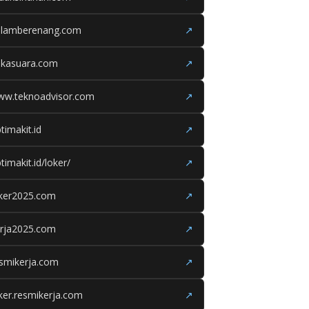
olamberenang.com
↗
ukasuara.com
↗
ww.teknoadvisor.com
↗
timakit.id
↗
timakit.id/loker/
↗
oker2025.com
↗
erja2025.com
↗
smikerja.com
↗
ker.resmikerja.com
↗