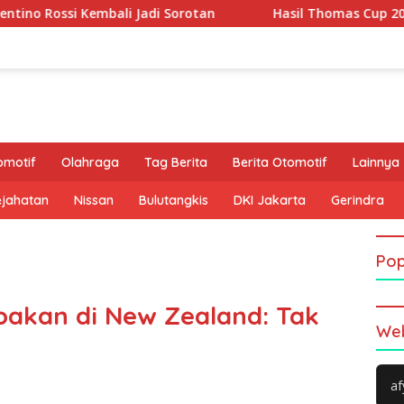
embali Jadi Sorotan
Hasil Thomas Cup 2026: Leong Jun 
omotif
Olahraga
Tag Berita
Berita Otomotif
Lainnya
ejahatan
Nissan
Bulutangkis
DKI Jakarta
Gerindra
Pop
kan di New Zealand: Tak
Web
af