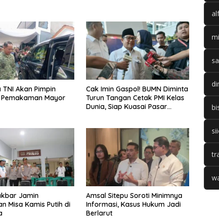
al
mi
sa
di
 TNI Akan Pimpin
Cak Imin Gaspol! BUMN Diminta
 Pemakaman Mayor
Turun Tangan Cetak PMI Kelas
Dunia, Siap Kuasai Pasar
bi
Global
si
tr
wa
akbar Jamin
Amsal Sitepu Soroti Minimnya
 Misa Kamis Putih di
Informasi, Kasus Hukum Jadi
a
Berlarut