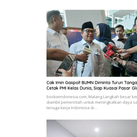
Cak Imin Gaspol! BUMN Diminta Turun Tang
Cetak PMI Kelas Dunia, Siap Kuasai Pasar Gl
bookieindonesia.com, Malang Langkah besar ke
diambil pemerintah untuk meningkatkan daya s
tenaga kerja Indonesia di…