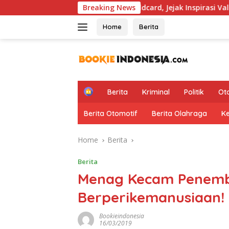
Skip
otoGP Hapus Aturan Wildcard, Jejak Inspirasi Valentino Rossi K
Breaking News
to
content
Home
Berita
H
Berita
Kriminal
Politik
Ot
o
m
Berita Otomotif
Berita Olahraga
K
e
Home
Berita
Berita
Menag Kecam Penemba
Berperikemanusiaan!
Bookieindonesia
16/03/2019