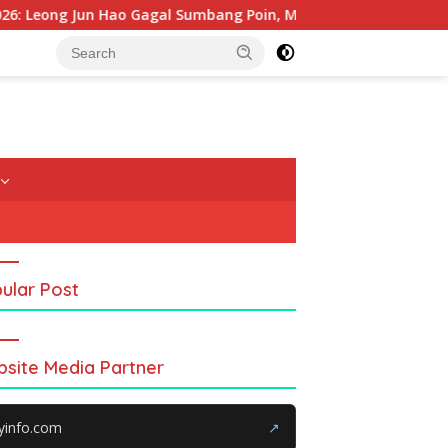
Hao Gagal Sumbang Poin, Malaysia Tertinggal dari China
ular Post
site Media Partner
yinfo.com
↗