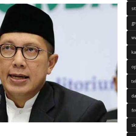
si
gr
w
ka
op
te
da
fr
sk