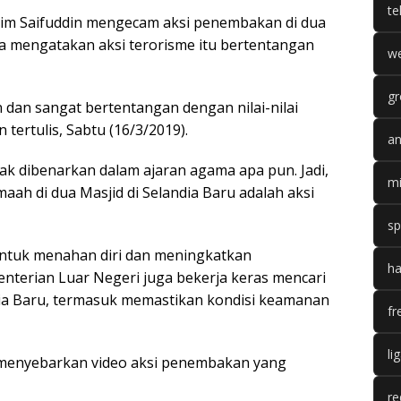
te
im Saifuddin mengecam aksi penembakan di dua
Dia mengatakan aksi terorisme itu bertentangan
we
gr
 dan sangat bertentangan dengan nilai-nilai
ertulis, Sabtu (16/3/2019).
an
k dibenarkan dalam ajaran agama apa pun. Jadi,
mi
h di dua Masjid di Selandia Baru adalah aksi
sp
ntuk menahan diri dan meningkatkan
ha
nterian Luar Negeri juga bekerja keras mencari
ia Baru, termasuk memastikan kondisi keamanan
fr
li
 menyebarkan video aksi penembakan yang
re