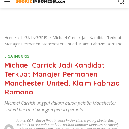
i
p
t
o
c
o
Home
LIGA INGGRIS
Michael Carrick Jadi Kandidat Terkuat
n
Manajer Permanen Manchester United, Klaim Fabrizio Romano
t
e
LIGA INGGRIS
n
Michael Carrick Jadi Kandidat
t
Terkuat Manajer Permanen
Manchester United, Klaim Fabrizio
Romano
Michael Carrick unggul dalam bursa pelatih Manchester
United berkat dukungan penuh pemain.
Admin 001
-
Bursa Pelatih Manchester United Jelang Musim Baru
,
Michael Carrick Jadi Kandidat Terkuat Manajer Manchester United
,
Perburuan Manajer Baru MU Dan Peran Fabrizio Romano
,
Strategi