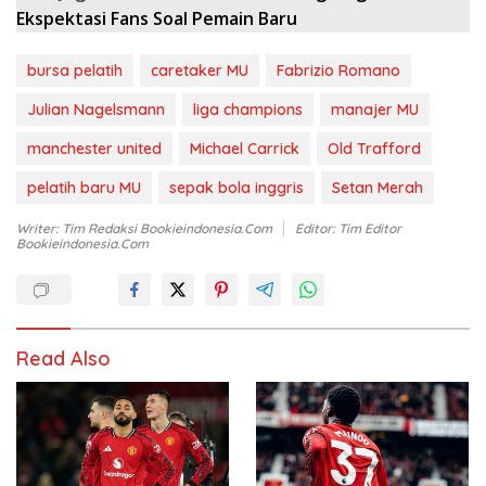
Ekspektasi Fans Soal Pemain Baru
bursa pelatih
caretaker MU
Fabrizio Romano
Julian Nagelsmann
liga champions
manajer MU
manchester united
Michael Carrick
Old Trafford
pelatih baru MU
sepak bola inggris
Setan Merah
Writer: Tim Redaksi Bookieindonesia.com
Editor: Tim Editor
Bookieindonesia.com
Read Also