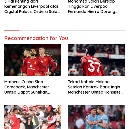
5 Hal Penting dari
Mohamed Salah Bersiap
Kemenangan Liverpool atas
Tinggalkan Liverpool,
Crystal Palace: Cedera Salah
Fernando Hierro Dorong
Jadi Sorotan
Gabung Real Madrid
Recommendation for You
Matheus Cunha Siap
Tekad Kobbie Mainoo
Comeback, Manchester
Setelah Kontrak Baru: Ingin
United Dapat Suntikan
Manchester United Konsisten
Tenaga Jelang Duel Kontra
Jadi Penantang Gelar
Liverpool