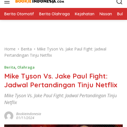
i
p
t
Berita Otomotif
Berita Olahraga
Kejahatan
Nissan
Bulut
o
c
o
n
t
Home
Berita
Mike Tyson Vs. Jake Paul Fight: Jadwal
e
Pertandingan Tinju Netflix
n
t
Berita
,
Olahraga
Mike Tyson Vs. Jake Paul Fight:
Jadwal Pertandingan Tinju Netflix
Mike Tyson Vs. Jake Paul Fight: Jadwal Pertandingan Tinju
Netflix
Bookieindonesia
01/11/2024