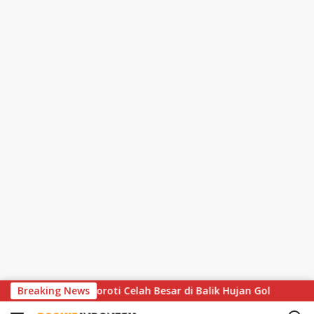
S
thaus Soroti Celah Besar di Balik Hujan Gol
Breaking News
MotoGP Hap
k