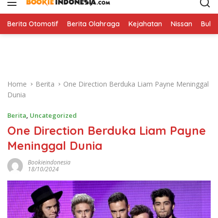
i
p
t
Berita Otomotif
Berita Olahraga
Kejahatan
Nissan
Bulut
o
c
o
n
t
Home
Berita
One Direction Berduka Liam Payne Meninggal
e
Dunia
n
t
Berita
,
Uncategorized
One Direction Berduka Liam Payne
Meninggal Dunia
Bookieindonesia
18/10/2024