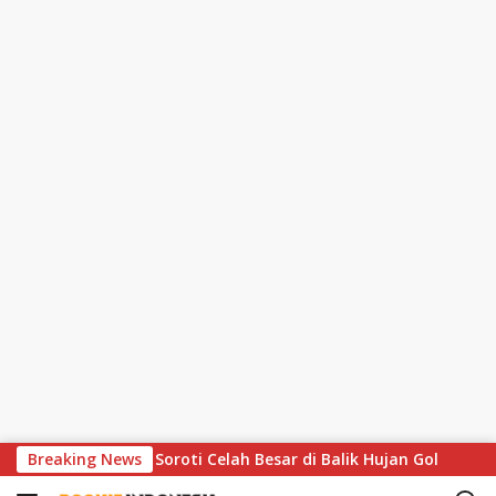
S
atthaus Soroti Celah Besar di Balik Hujan Gol
Breaking News
MotoGP H
k