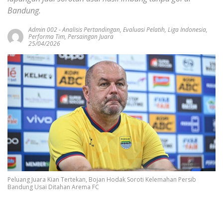
Bandung.
Admin 002
-
Analisis Pertandingan
,
Evaluasi Pelatih
,
Liga Indonesia
,
Performa Tim
,
Persaingan Juara
25/04/2026
Peluang Juara Kian Tertekan, Bojan Hodak Soroti Kelemahan Persib
Bandung Usai Ditahan Arema FC