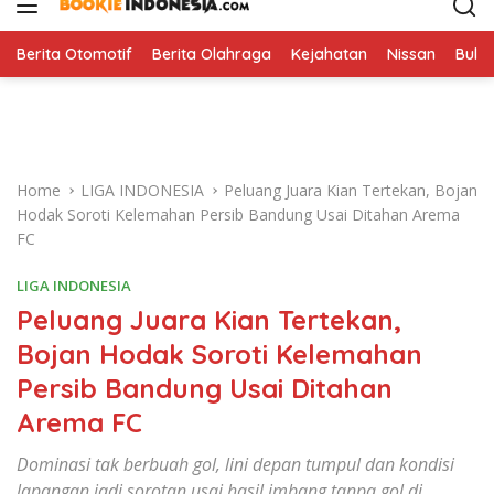
i
p
t
Berita Otomotif
Berita Olahraga
Kejahatan
Nissan
Bulut
o
c
o
n
t
Home
LIGA INDONESIA
Peluang Juara Kian Tertekan, Bojan
e
Hodak Soroti Kelemahan Persib Bandung Usai Ditahan Arema
n
FC
t
LIGA INDONESIA
Peluang Juara Kian Tertekan,
Bojan Hodak Soroti Kelemahan
Persib Bandung Usai Ditahan
Arema FC
Dominasi tak berbuah gol, lini depan tumpul dan kondisi
lapangan jadi sorotan usai hasil imbang tanpa gol di