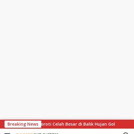
S
 Matthaus Soroti Celah Besar di Balik Hujan Gol
Breaking News
MotoGP
k