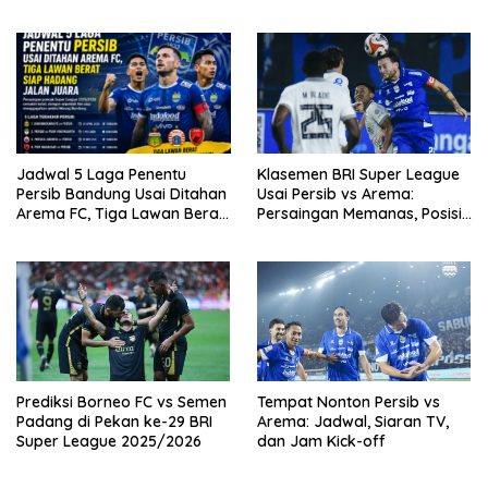
Persib dan Borneo FC
Berdarah Asia Tenggara
Jadwal 5 Laga Penentu
Klasemen BRI Super League
Persib Bandung Usai Ditahan
Usai Persib vs Arema:
Arema FC, Tiga Lawan Berat
Persaingan Memanas, Posisi
Siap Hadang Jalan Juara
Puncak Terancam
Prediksi Borneo FC vs Semen
Tempat Nonton Persib vs
Padang di Pekan ke-29 BRI
Arema: Jadwal, Siaran TV,
Super League 2025/2026
dan Jam Kick-off