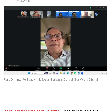
10/03/2026
Pers Diminta Perkuat Kritik Sosial Berbasis Data di Era Media Digital
Bookieindonesia.com
,
Jakarta
– Ketua Dewan Pers,