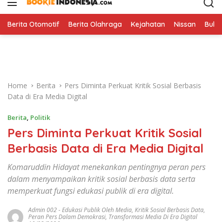
i
p
t
Berita Otomotif
Berita Olahraga
Kejahatan
Nissan
Bulut
o
c
o
n
t
Home
Berita
Pers Diminta Perkuat Kritik Sosial Berbasis
e
Data di Era Media Digital
n
t
Berita
,
Politik
Pers Diminta Perkuat Kritik Sosial
Berbasis Data di Era Media Digital
Komaruddin Hidayat menekankan pentingnya peran pers
dalam menyampaikan kritik sosial berbasis data serta
memperkuat fungsi edukasi publik di era digital.
Admin 002
-
Edukasi Publik Oleh Media
,
Kritik Sosial Berbasis Data
,
Peran Pers Dalam Demokrasi
,
Transformasi Media Di Era Digital