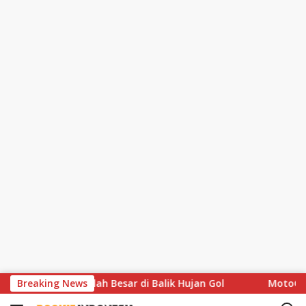
S
roti Celah Besar di Balik Hujan Gol
Breaking News
MotoGP Hapus Aturan
k