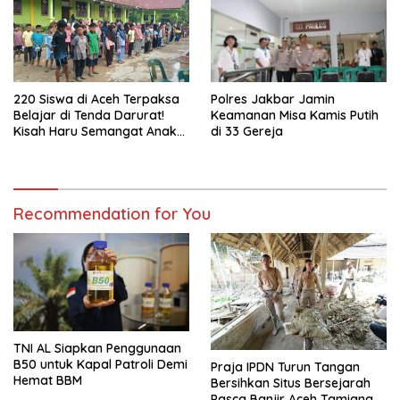
220 Siswa di Aceh Terpaksa
Polres Jakbar Jamin
Belajar di Tenda Darurat!
Keamanan Misa Kamis Putih
Kisah Haru Semangat Anak-
di 33 Gereja
anak Nagan Raya Pasca
Banjir
Recommendation for You
TNI AL Siapkan Penggunaan
B50 untuk Kapal Patroli Demi
Praja IPDN Turun Tangan
Hemat BBM
Bersihkan Situs Bersejarah
Pasca Banjir Aceh Tamiang