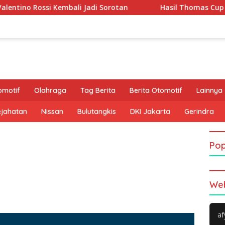
embali Jadi Sorotan
Hasil Thomas Cup 2026: Leong Jun 
omotif
Olahraga
Tag Berita
Berita Otomotif
Lainnya
ejahatan
Nissan
Bulutangkis
DKI Jakarta
Gerindra
Pop
Web
af