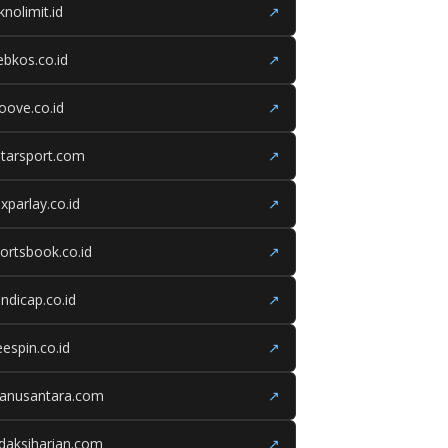
knolimit.id
↗
bkos.co.id
↗
oove.co.id
↗
tarsport.com
↗
xparlay.co.id
↗
ortsbook.co.id
↗
ndicap.co.id
↗
eespin.co.id
↗
ganusantara.com
↗
daksiharian.com
↗