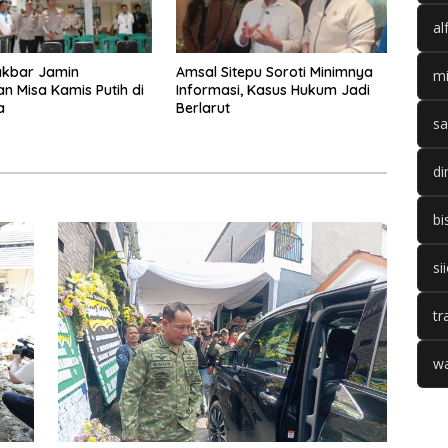
al
akbar Jamin
Amsal Sitepu Soroti Minimnya
mi
 Misa Kamis Putih di
Informasi, Kasus Hukum Jadi
a
Berlarut
sa
di
bi
si
tr
wa