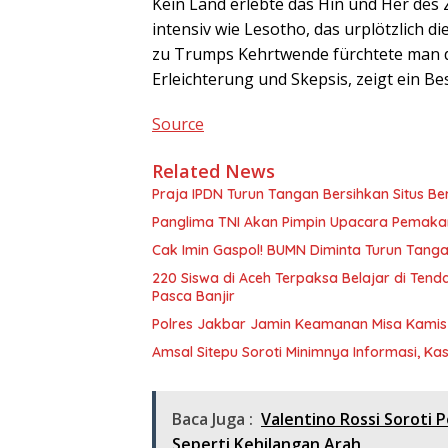
Kein Land erlebte das Hin und Her des
intensiv wie Lesotho, das urplötzlich 
zu Trumps Kehrtwende fürchtete man dor
Erleichterung und Skepsis, zeigt ein Be
Source
Related News
Praja IPDN Turun Tangan Bersihkan Situs B
Panglima TNI Akan Pimpin Upacara Pemak
Cak Imin Gaspol! BUMN Diminta Turun Tangan
220 Siswa di Aceh Terpaksa Belajar di Te
Pasca Banjir
Polres Jakbar Jamin Keamanan Misa Kamis P
Amsal Sitepu Soroti Minimnya Informasi, Ka
Baca Juga :
Valentino Rossi Soroti 
Seperti Kehilangan Arah