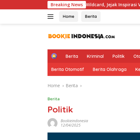
Skip
otoGP Hapus Aturan Wildcard, Jejak Inspirasi Valentino Rossi K
Breaking News
to
content
Home
Berita
H
Berita
Kriminal
Politik
Ot
o
m
Berita Otomotif
Berita Olahraga
K
e
Home
Berita
Berita
Politik
Bookieindonesia
12/04/2025