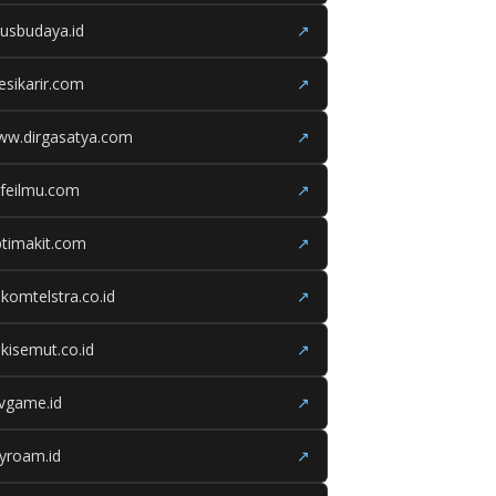
tusbudaya.id
↗
esikarir.com
↗
ww.dirgasatya.com
↗
feilmu.com
↗
timakit.com
↗
lkomtelstra.co.id
↗
kisemut.co.id
↗
ivgame.id
↗
yroam.id
↗