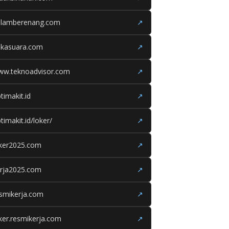
olamberenang.com
↗
ukasuara.com
↗
ww.teknoadvisor.com
↗
timakit.id
↗
timakit.id/loker/
↗
oker2025.com
↗
erja2025.com
↗
smikerja.com
↗
ker.resmikerja.com
↗