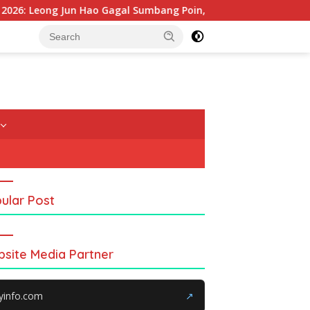
Hao Gagal Sumbang Poin, Malaysia Tertinggal dari China
ular Post
site Media Partner
yinfo.com
↗