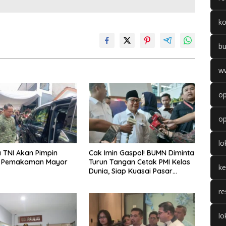
k
b
w
op
op
l
 TNI Akan Pimpin
Cak Imin Gaspol! BUMN Diminta
 Pemakaman Mayor
Turun Tangan Cetak PMI Kelas
k
Dunia, Siap Kuasai Pasar
Global
re
lo