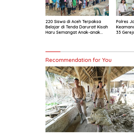
Polres J
220 Siswa di Aceh Terpaksa
Keamanan
Belajar di Tenda Darurat! Kisah
33 Gerej
Haru Semangat Anak-anak
Nagan Raya Pasca Banjir
Recommendation for You