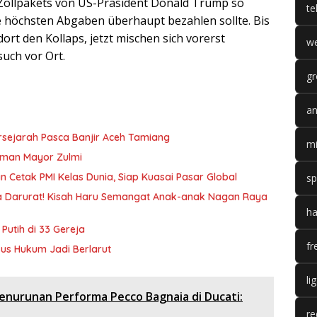
 Zollpakets von US-Präsident Donald Trump so
te
die höchsten Abgaben überhaupt bezahlen sollte. Bis
t den Kollaps, jetzt mischen sich vorerst
we
such vor Ort.
gr
an
ersejarah Pasca Banjir Aceh Tamiang
mi
aman Mayor Zulmi
 Cetak PMI Kelas Dunia, Siap Kuasai Pasar Global
sp
nda Darurat! Kisah Haru Semangat Anak-anak Nagan Raya
ha
utih di 33 Gereja
fr
sus Hukum Jadi Berlarut
li
Penurunan Performa Pecco Bagnaia di Ducati:
re