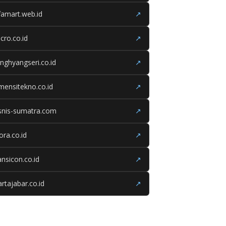
famart.web.id
↗
cro.co.id
↗
nghyangseri.co.id
↗
mensitekno.co.id
↗
snis-sumatra.com
↗
iora.co.id
↗
ansicon.co.id
↗
rtajabar.co.id
↗