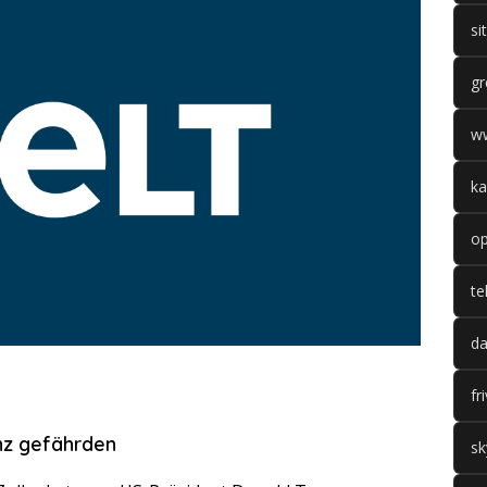
si
gr
w
ka
op
te
da
fr
nz gefährden
sk