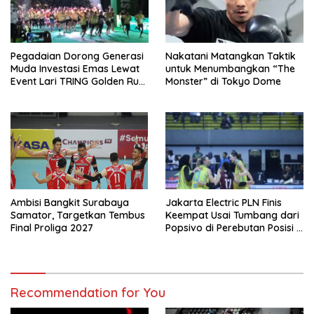
Pegadaian Dorong Generasi
Nakatani Matangkan Taktik
Muda Investasi Emas Lewat
untuk Menumbangkan “The
Event Lari TRING Golden Run
Monster” di Tokyo Dome
2026
Ambisi Bangkit Surabaya
Jakarta Electric PLN Finis
Samator, Targetkan Tembus
Keempat Usai Tumbang dari
Final Proliga 2027
Popsivo di Perebutan Posisi 3
Proliga 2026
Recommendation for You