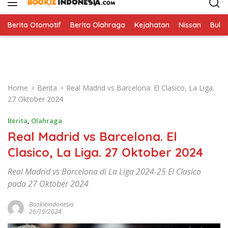
i
p
t
Berita Otomotif
Berita Olahraga
Kejahatan
Nissan
Bulut
o
c
o
n
t
Home
Berita
Real Madrid vs Barcelona. El Clasico, La Liga.
e
27 Oktober 2024
n
t
Berita
,
Olahraga
Real Madrid vs Barcelona. El
Clasico, La Liga. 27 Oktober 2024
Real Madrid vs Barcelona di La Liga 2024-25 El Clasico
pada 27 Oktober 2024
Bookieindonesia
26/10/2024