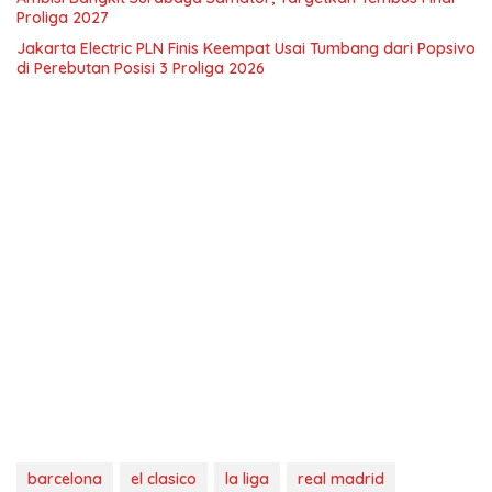
Proliga 2027
Jakarta Electric PLN Finis Keempat Usai Tumbang dari Popsivo
di Perebutan Posisi 3 Proliga 2026
barcelona
el clasico
la liga
real madrid