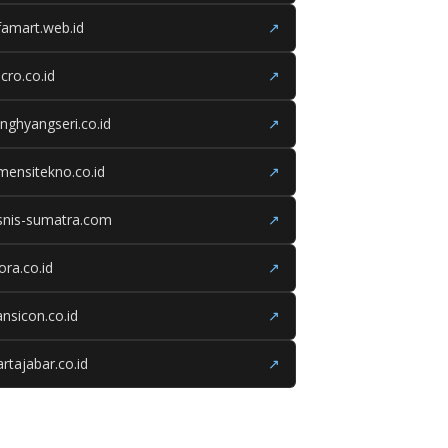
famart.web.id
↗
cro.co.id
↗
nghyangseri.co.id
↗
mensitekno.co.id
↗
snis-sumatra.com
↗
iora.co.id
↗
ansicon.co.id
↗
rtajabar.co.id
↗