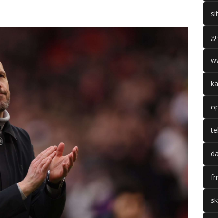
si
gr
w
ka
op
te
da
fr
sk