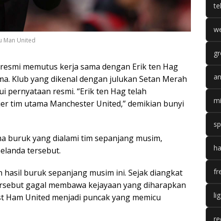
te
we
ru Man United
gr
resmi memutus kerja sama dengan Erik ten Hag
an
ama. Klub yang dikenal dengan julukan Setan Merah
 pernyataan resmi. “Erik ten Hag telah
mi
r tim utama Manchester United,” demikian bunyi
sp
rma buruk yang dialami tim sepanjang musim,
ha
elanda tersebut.
fr
hasil buruk sepanjang musim ini. Sejak diangkat
 tersebut gagal membawa kejayaan yang diharapkan
li
est Ham United menjadi puncak yang memicu
re