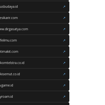
tusbudaya.id
↗
esikarir.com
↗
ww.dirgasatya.com
↗
feilmu.com
↗
timakit.com
↗
lkomtelstra.co.id
↗
kisemut.co.id
↗
ivgame.id
↗
yroam.id
↗