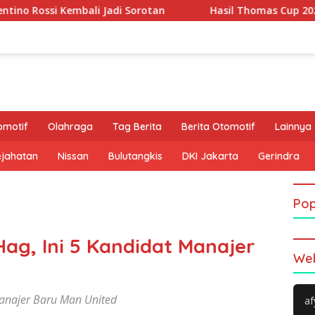
Jadi Sorotan
Hasil Thomas Cup 2026: Leong Jun Hao Gag
omotif
Olahraga
Tag Berita
Berita Otomotif
Lainnya
ejahatan
Nissan
Bulutangkis
DKI Jakarta
Gerindra
Pop
Hag, Ini 5 Kandidat Manajer
Web
Manajer Baru Man United
af