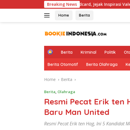
Skip
apus Aturan Wildcard, Jejak Inspirasi Valentino Rossi Kembali 
Breaking News
to
content
Home
Berita
H
Berita
Kriminal
Politik
Ot
o
m
Berita Otomotif
Berita Olahraga
K
e
Home
Berita
Berita
,
Olahraga
Resmi Pecat Erik ten 
Baru Man United
Resmi Pecat Erik ten Hag, Ini 5 Kandidat 