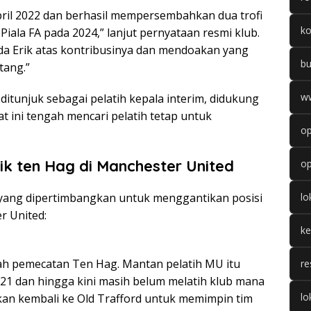
pril 2022 dan berhasil mempersembahkan dua trofi
k
Piala FA pada 2024,” lanjut pernyataan resmi klub.
a Erik atas kontribusinya dan mendoakan yang
b
tang.”
w
itunjuk sebagai pelatih kepala interim, didukung
at ini tengah mencari pelatih tetap untuk
op
ik ten Hag di Manchester United
op
a yang dipertimbangkan untuk menggantikan posisi
l
r United:
k
ah pemecatan Ten Hag. Mantan pelatih MU itu
re
1 dan hingga kini masih belum melatih klub mana
lo
an kembali ke Old Trafford untuk memimpin tim