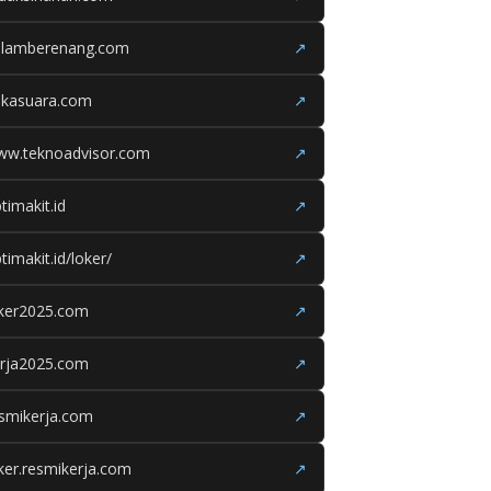
olamberenang.com
↗
ukasuara.com
↗
ww.teknoadvisor.com
↗
timakit.id
↗
timakit.id/loker/
↗
oker2025.com
↗
erja2025.com
↗
smikerja.com
↗
ker.resmikerja.com
↗