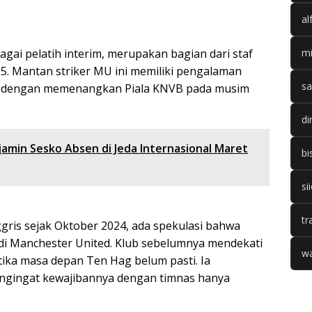
al
agai pelatih interim, merupakan bagian dari staf
mi
5. Mantan striker MU ini memiliki pengalaman
sa
n dengan memenangkan Piala KNVB pada musim
di
min Sesko Absen di Jeda Internasional Maret
bi
si
tr
ggris sejak Oktober 2024, ada spekulasi bahwa
 di Manchester United. Klub sebelumnya mendekati
wa
ika masa depan Ten Hag belum pasti. Ia
ngingat kewajibannya dengan timnas hanya