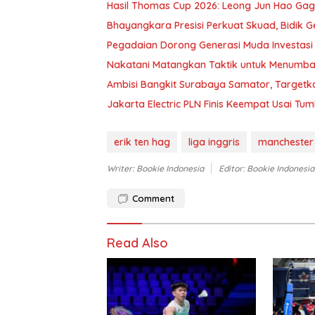
Hasil Thomas Cup 2026: Leong Jun Hao Gaga
Bhayangkara Presisi Perkuat Skuad, Bidik 
Pegadaian Dorong Generasi Muda Investasi
Nakatani Matangkan Taktik untuk Menumba
Ambisi Bangkit Surabaya Samator, Targetka
Jakarta Electric PLN Finis Keempat Usai Tum
erik ten hag
liga inggris
manchester 
Writer: Bookie Indonesia
Editor: Bookie Indonesia
Comment
Read Also