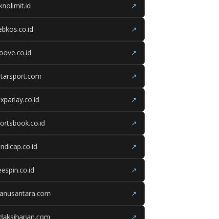
knolimit.id
↗
bkos.co.id
↗
oove.co.id
↗
tarsport.com
↗
xparlay.co.id
↗
ortsbook.co.id
↗
ndicap.co.id
↗
eespin.co.id
↗
ganusantara.com
↗
daksiharian.com
↗