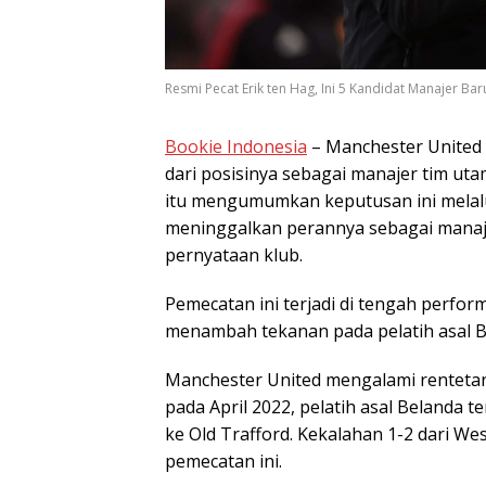
Resmi Pecat Erik ten Hag, Ini 5 Kandidat Manajer Ba
Bookie Indonesia
– Manchester United 
dari posisinya sebagai manajer tim ut
itu mengumumkan keputusan ini melalui
meninggalkan perannya sebagai manaje
pernyataan klub.
Pemecatan ini terjadi di tengah perfo
menambah tekanan pada pelatih asal B
Manchester United mengalami rentetan 
pada April 2022, pelatih asal Belanda
ke Old Trafford. Kekalahan 1-2 dari W
pemecatan ini.